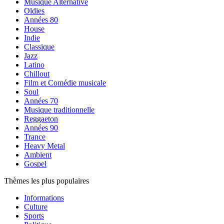
Musique Alternative
Oldies
Années 80
House
Indie
Classique
Jazz
Latino
Chillout
Film et Comédie musicale
Soul
Années 70
Musique traditionnelle
Reggaeton
Années 90
Trance
Heavy Metal
Ambient
Gospel
Thèmes les plus populaires
Informations
Culture
Sports