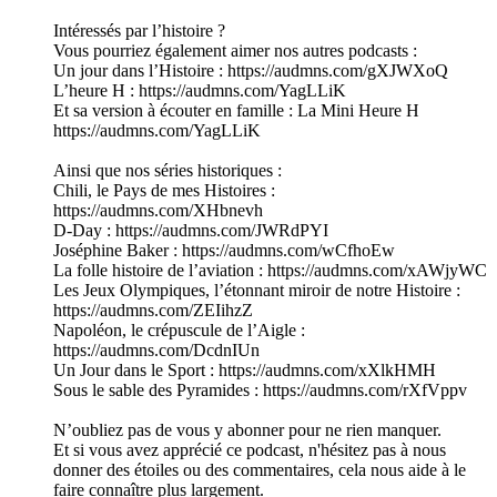
Intéressés par l’histoire ?
Vous pourriez également aimer nos autres podcasts :
Un jour dans l’Histoire : https://audmns.com/gXJWXoQ
L’heure H : https://audmns.com/YagLLiK
Et sa version à écouter en famille : La Mini Heure H
https://audmns.com/YagLLiK
Ainsi que nos séries historiques :
Chili, le Pays de mes Histoires :
https://audmns.com/XHbnevh
D-Day : https://audmns.com/JWRdPYI
Joséphine Baker : https://audmns.com/wCfhoEw
La folle histoire de l’aviation : https://audmns.com/xAWjyWC
Les Jeux Olympiques, l’étonnant miroir de notre Histoire :
https://audmns.com/ZEIihzZ
Napoléon, le crépuscule de l’Aigle :
https://audmns.com/DcdnIUn
Un Jour dans le Sport : https://audmns.com/xXlkHMH
Sous le sable des Pyramides : https://audmns.com/rXfVppv
N’oubliez pas de vous y abonner pour ne rien manquer.
Et si vous avez apprécié ce podcast, n'hésitez pas à nous
donner des étoiles ou des commentaires, cela nous aide à le
faire connaître plus largement.