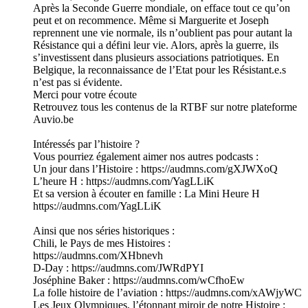
Après la Seconde Guerre mondiale, on efface tout ce qu’on
peut et on recommence. Même si Marguerite et Joseph
reprennent une vie normale, ils n’oublient pas pour autant la
Résistance qui a défini leur vie. Alors, après la guerre, ils
s’investissent dans plusieurs associations patriotiques. En
Belgique, la reconnaissance de l’Etat pour les Résistant.e.s
n’est pas si évidente.
Merci pour votre écoute
Retrouvez tous les contenus de la RTBF sur notre plateforme
Auvio.be
Intéressés par l’histoire ?
Vous pourriez également aimer nos autres podcasts :
Un jour dans l’Histoire : https://audmns.com/gXJWXoQ
L’heure H : https://audmns.com/YagLLiK
Et sa version à écouter en famille : La Mini Heure H
https://audmns.com/YagLLiK
Ainsi que nos séries historiques :
Chili, le Pays de mes Histoires :
https://audmns.com/XHbnevh
D-Day : https://audmns.com/JWRdPYI
Joséphine Baker : https://audmns.com/wCfhoEw
La folle histoire de l’aviation : https://audmns.com/xAWjyWC
Les Jeux Olympiques, l’étonnant miroir de notre Histoire :