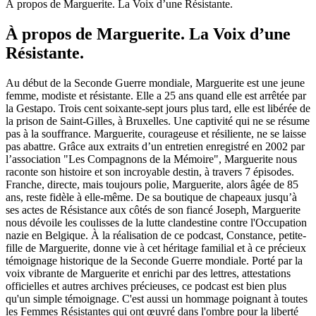
À propos de Marguerite. La Voix d’une Résistante.
À propos de Marguerite. La Voix d’une
Résistante.
Au début de la Seconde Guerre mondiale, Marguerite est une jeune
femme, modiste et résistante. Elle a 25 ans quand elle est arrêtée par
la Gestapo. Trois cent soixante-sept jours plus tard, elle est libérée de
la prison de Saint-Gilles, à Bruxelles. Une captivité qui ne se résume
pas à la souffrance. Marguerite, courageuse et résiliente, ne se laisse
pas abattre. Grâce aux extraits d’un entretien enregistré en 2002 par
l’association "Les Compagnons de la Mémoire", Marguerite nous
raconte son histoire et son incroyable destin, à travers 7 épisodes.
Franche, directe, mais toujours polie, Marguerite, alors âgée de 85
ans, reste fidèle à elle-même. De sa boutique de chapeaux jusqu’à
ses actes de Résistance aux côtés de son fiancé Joseph, Marguerite
nous dévoile les coulisses de la lutte clandestine contre l'Occupation
nazie en Belgique. À la réalisation de ce podcast, Constance, petite-
fille de Marguerite, donne vie à cet héritage familial et à ce précieux
témoignage historique de la Seconde Guerre mondiale. Porté par la
voix vibrante de Marguerite et enrichi par des lettres, attestations
officielles et autres archives précieuses, ce podcast est bien plus
qu'un simple témoignage. C'est aussi un hommage poignant à toutes
les Femmes Résistantes qui ont œuvré dans l'ombre pour la liberté