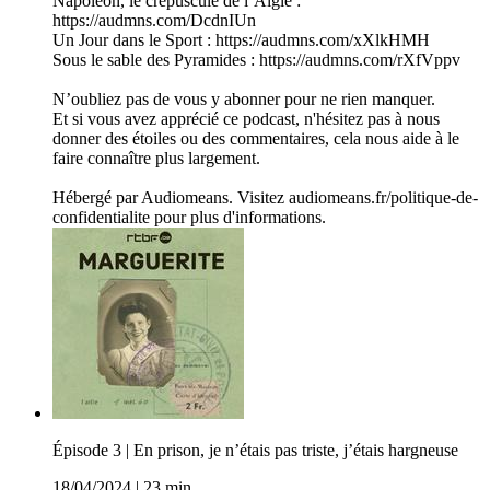
Napoléon, le crépuscule de l’Aigle :
https://audmns.com/DcdnIUn
Un Jour dans le Sport : https://audmns.com/xXlkHMH
Sous le sable des Pyramides : https://audmns.com/rXfVppv
N’oubliez pas de vous y abonner pour ne rien manquer.
Et si vous avez apprécié ce podcast, n'hésitez pas à nous
donner des étoiles ou des commentaires, cela nous aide à le
faire connaître plus largement.
Hébergé par Audiomeans. Visitez audiomeans.fr/politique-de-
confidentialite pour plus d'informations.
Épisode 3 | En prison, je n’étais pas triste, j’étais hargneuse
18/04/2024
|
23 min