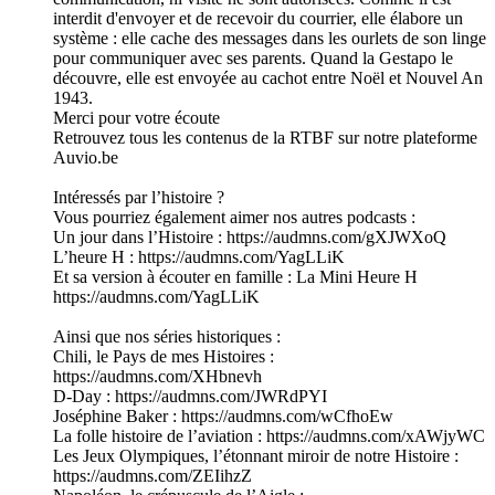
interdit d'envoyer et de recevoir du courrier, elle élabore un
système : elle cache des messages dans les ourlets de son linge
pour communiquer avec ses parents. Quand la Gestapo le
découvre, elle est envoyée au cachot entre Noël et Nouvel An
1943.
Merci pour votre écoute
Retrouvez tous les contenus de la RTBF sur notre plateforme
Auvio.be
Intéressés par l’histoire ?
Vous pourriez également aimer nos autres podcasts :
Un jour dans l’Histoire : https://audmns.com/gXJWXoQ
L’heure H : https://audmns.com/YagLLiK
Et sa version à écouter en famille : La Mini Heure H
https://audmns.com/YagLLiK
Ainsi que nos séries historiques :
Chili, le Pays de mes Histoires :
https://audmns.com/XHbnevh
D-Day : https://audmns.com/JWRdPYI
Joséphine Baker : https://audmns.com/wCfhoEw
La folle histoire de l’aviation : https://audmns.com/xAWjyWC
Les Jeux Olympiques, l’étonnant miroir de notre Histoire :
https://audmns.com/ZEIihzZ