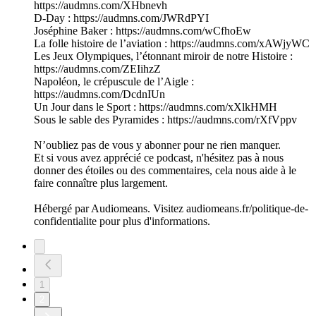
https://audmns.com/XHbnevh
D-Day : https://audmns.com/JWRdPYI
Joséphine Baker : https://audmns.com/wCfhoEw
La folle histoire de l’aviation : https://audmns.com/xAWjyWC
Les Jeux Olympiques, l’étonnant miroir de notre Histoire :
https://audmns.com/ZEIihzZ
Napoléon, le crépuscule de l’Aigle :
https://audmns.com/DcdnIUn
Un Jour dans le Sport : https://audmns.com/xXlkHMH
Sous le sable des Pyramides : https://audmns.com/rXfVppv
N’oubliez pas de vous y abonner pour ne rien manquer.
Et si vous avez apprécié ce podcast, n'hésitez pas à nous
donner des étoiles ou des commentaires, cela nous aide à le
faire connaître plus largement.
Hébergé par Audiomeans. Visitez audiomeans.fr/politique-de-
confidentialite pour plus d'informations.
1
2