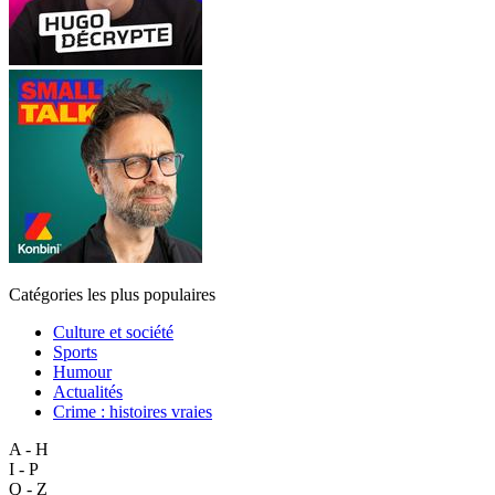
Catégories les plus populaires
Culture et société
Sports
Humour
Actualités
Crime : histoires vraies
A - H
I - P
Q - Z