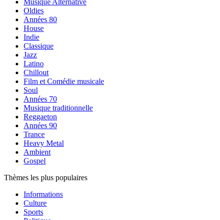
Musique Alternative
Oldies
Années 80
House
Indie
Classique
Jazz
Latino
Chillout
Film et Comédie musicale
Soul
Années 70
Musique traditionnelle
Reggaeton
Années 90
Trance
Heavy Metal
Ambient
Gospel
Thèmes les plus populaires
Informations
Culture
Sports