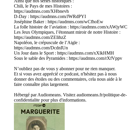
Ainsi que nos séries historiques :
Chili, le Pays de mes Histoires :
https://audmns.com/XHbnevh
D-Day : https://audmns.com/JWRdPYI
Joséphine Baker : https://audmns.com/wCfhoEw
La folle histoire de l’aviation : https://audmns.com/xAWjyWC
Les Jeux Olympiques, l’étonnant miroir de notre Histoire :
https://audmns.com/ZEIihzZ
Napoléon, le crépuscule de l’Aigle :
https://audmns.com/DcdnIUn
Un Jour dans le Sport : https://audmns.com/xXlkHMH
Sous le sable des Pyramides : https://audmns.com/rXfVppv
N’oubliez pas de vous y abonner pour ne rien manquer.
Et si vous avez apprécié ce podcast, n'hésitez pas à nous
donner des étoiles ou des commentaires, cela nous aide à le
faire connaître plus largement.
Hébergé par Audiomeans. Visitez audiomeans.fr/politique-de-
confidentialite pour plus d'informations.