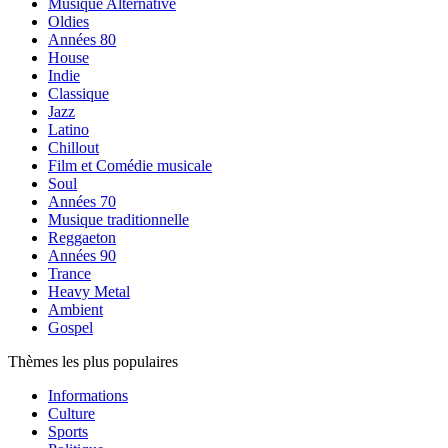
Musique Alternative
Oldies
Années 80
House
Indie
Classique
Jazz
Latino
Chillout
Film et Comédie musicale
Soul
Années 70
Musique traditionnelle
Reggaeton
Années 90
Trance
Heavy Metal
Ambient
Gospel
Thèmes les plus populaires
Informations
Culture
Sports