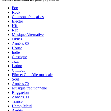
Pop
Rock
Chansons françaises
Electro
Hits
Rap
Musique Alternative
Oldies
Années 80
House
Indie
Classique
Jazz
Latino
Chillout
Film et Comédie musicale
Soul
Années 70
Musique traditionnelle
Reggaeton
Années 90
Trance
Heavy Metal
Ambient