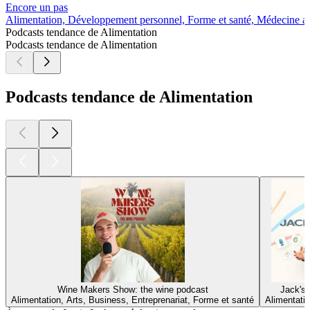
Encore un pas
Alimentation, Développement personnel, Forme et santé, Médecine alt
Podcasts tendance de Alimentation
Podcasts tendance de Alimentation
Podcasts tendance de Alimentation
Wine Makers Show: the wine podcast
Jack's
Alimentation, Arts, Business, Entreprenariat, Forme et santé
Alimentati