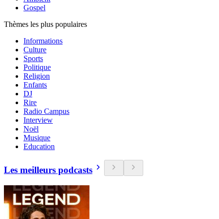
Gospel
Thèmes les plus populaires
Informations
Culture
Sports
Politique
Religion
Enfants
DJ
Rire
Radio Campus
Interview
Noël
Musique
Education
Les meilleurs podcasts