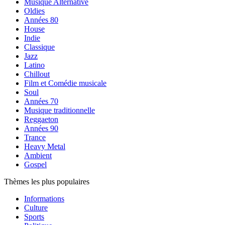
Musique Alternative
Oldies
Années 80
House
Indie
Classique
Jazz
Latino
Chillout
Film et Comédie musicale
Soul
Années 70
Musique traditionnelle
Reggaeton
Années 90
Trance
Heavy Metal
Ambient
Gospel
Thèmes les plus populaires
Informations
Culture
Sports