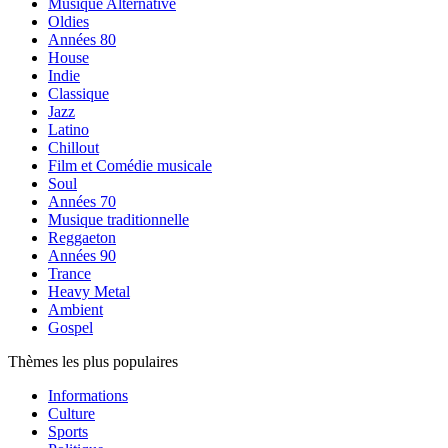
Musique Alternative
Oldies
Années 80
House
Indie
Classique
Jazz
Latino
Chillout
Film et Comédie musicale
Soul
Années 70
Musique traditionnelle
Reggaeton
Années 90
Trance
Heavy Metal
Ambient
Gospel
Thèmes les plus populaires
Informations
Culture
Sports