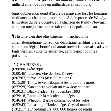
milliard et fait de Jobs un milliardaire en sept jours.
Sans oublier mon quart d'heure de mauvaise foi : les humains
terrifiants, la chambre de torture de Sid, le procès de Woody,
le mystère du père d'Andy, et la chanson de Randy Newman
écrite en une journée qui te fait chialer depuis trente ans.
🎙 Histoire d'en dire plus Cinéma — l'archéologie
cinématographique gonzo : on décortique tes films préférés
comme un légiste bourré qui aurait ouvert le mauvais cadavre.
Faits vérifiés, vulgarité artisanale, zéro respect pour les
puissants.
📌 CHAPITRES :
(0:00:00) Générique
(0:00:46) Lasseter, viré de chez Disney
(0:07:07) Steve Jobs pisse 50 millions
(0:15:20) Tinny, le ventriloque et les brouillons morts
(0:22:29) Katzenberg voulait un cow-boy connard
(0:30:31) Black Friday : 19 novembre 1993
(0:39:18) Entracte : la calculette du légiste
(0:46:44) Whedon, Barbie commando et les vetos
(0:53:43) Le casting : Hanks piégé, Crystal maudit
(1:02:17) 117 ordinateurs, 800 000 heures de rendu