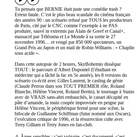
Tu pensais que BERNIE était juste une comédie trash ?
Erreur fatale. C’est le plus beau scandale du cinéma français
des années 90 : un scénario refusé par TOUS les producteurs
de Paris, cité par le CNC comme l’exemple à ne PAS
produire, sauvé in extremis par Alain de Greef et Canal+,
massacré par Télérama et Le Monde à sa sortie le 27
novembre 1996… et vengé par 850 000 spectateurs, un
Grand Prix au Japon et un mail de Robin Williams : « Chaplin
sous acide ».
Dans cette autopsie de 2 heures, SkyBohemio dissèque
TOUT : le parcours d’Albert Dupontel (l’étudiant en
médecine qui a lâché la fac en 5e année), les 8 versions du
scénario co-écrit avec Gilles Laurent, le casting de génie
(Claude Perron dans son TOUT PREMIER rôle, Roland
Blanche, Hélène Vincent, Roland Bertin), le tournage à Stains
avec de VRAIS sans-abri embauchés, le canari décapité en
pâte d’amande, la main coupée improvisée en peigne par
Hélène Vincent, le périphérique fermé pour une scène, la
bifocale de Guillaume Schiffman (futur nommé aux Oscars),
l’exécution critique de 1996, et la résurrection culte avec
Terry Gilliam et Terry Jones en fan-club.
⚠️ Âmes sensibles : c’est vulgaire, c’est documenté, c’est