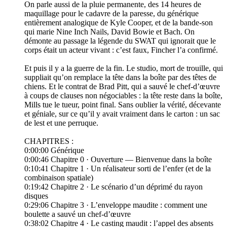
On parle aussi de la pluie permanente, des 14 heures de
maquillage pour le cadavre de la paresse, du générique
entièrement analogique de Kyle Cooper, et de la bande-son
qui marie Nine Inch Nails, David Bowie et Bach. On
démonte au passage la légende du SWAT qui ignorait que le
corps était un acteur vivant : c’est faux, Fincher l’a confirmé.
Et puis il y a la guerre de la fin. Le studio, mort de trouille, qui
suppliait qu’on remplace la tête dans la boîte par des têtes de
chiens. Et le contrat de Brad Pitt, qui a sauvé le chef-d’œuvre
à coups de clauses non négociables : la tête reste dans la boîte,
Mills tue le tueur, point final. Sans oublier la vérité, décevante
et géniale, sur ce qu’il y avait vraiment dans le carton : un sac
de lest et une perruque.
CHAPITRES :
0:00:00 Générique
0:00:46 Chapitre 0 · Ouverture — Bienvenue dans la boîte
0:10:41 Chapitre 1 · Un réalisateur sorti de l’enfer (et de la
combinaison spatiale)
0:19:42 Chapitre 2 · Le scénario d’un déprimé du rayon
disques
0:29:06 Chapitre 3 · L’enveloppe maudite : comment une
boulette a sauvé un chef-d’œuvre
0:38:02 Chapitre 4 · Le casting maudit : l’appel des absents