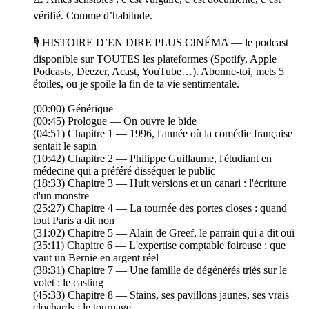
vérifié. Comme d’habitude.
🎙️ HISTOIRE D’EN DIRE PLUS CINÉMA — le podcast
disponible sur TOUTES les plateformes (Spotify, Apple
Podcasts, Deezer, Acast, YouTube…). Abonne-toi, mets 5
étoiles, ou je spoile la fin de ta vie sentimentale.
(00:00) Générique
(00:45) Prologue — On ouvre le bide
(04:51) Chapitre 1 — 1996, l'année où la comédie française
sentait le sapin
(10:42) Chapitre 2 — Philippe Guillaume, l'étudiant en
médecine qui a préféré disséquer le public
(18:33) Chapitre 3 — Huit versions et un canari : l'écriture
d'un monstre
(25:27) Chapitre 4 — La tournée des portes closes : quand
tout Paris a dit non
(31:02) Chapitre 5 — Alain de Greef, le parrain qui a dit oui
(35:11) Chapitre 6 — L'expertise comptable foireuse : que
vaut un Bernie en argent réel
(38:31) Chapitre 7 — Une famille de dégénérés triés sur le
volet : le casting
(45:33) Chapitre 8 — Stains, ses pavillons jaunes, ses vrais
clochards : le tournage