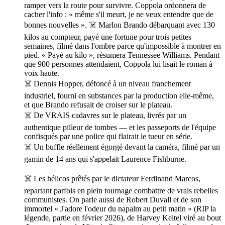
ramper vers la route pour survivre. Coppola ordonnera de
cacher l'info : « même s'il meurt, je ne veux entendre que de
bonnes nouvelles ». ☠️ Marlon Brando débarquant avec 130
kilos au compteur, payé une fortune pour trois petites
semaines, filmé dans l'ombre parce qu'impossible à montrer en
pied. « Payé au kilo », résumera Tennessee Williams. Pendant
que 900 personnes attendaient, Coppola lui lisait le roman à
voix haute.
☠️ Dennis Hopper, défoncé à un niveau franchement
industriel, fourni en substances par la production elle-même,
et que Brando refusait de croiser sur le plateau.
☠️ De VRAIS cadavres sur le plateau, livrés par un
authentique pilleur de tombes — et les passeports de l'équipe
confisqués par une police qui flairait le tueur en série.
☠️ Un buffle réellement égorgé devant la caméra, filmé par un
gamin de 14 ans qui s'appelait Laurence Fishburne.
☠️ Les hélicos prêtés par le dictateur Ferdinand Marcos,
repartant parfois en plein tournage combattre de vrais rebelles
communistes. On parle aussi de Robert Duvall et de son
immortel « J'adore l'odeur du napalm au petit matin » (RIP la
légende, partie en février 2026), de Harvey Keitel viré au bout