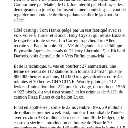
Connor tuée par Mattel, le G.I. Joe interdit par Hasbro, et les
deux géants du jouet qui refusent le merchandising… avant de
regarder une boîte de tirelires parlantes rafler le jackpot du
siècle.
Côté casting : Tom Hanks piégé par un test fabriqué avec sa
voix volée à Turner et Hooch. Billy Crystal qui refuse Buzz et
le regrettera toute sa vie. Jim Carrey trop cher. Tim Allen
recruté via Papa bricole. Et la VF de légende : Jean-Philippe
Puymartin (après des essais de Thierry Lhermitte !) et Richard
Darbois, voix éternelle du « Vers l'infini et au-delà ! ».
Et de la technique, tu vas en bouffer : 27 animateurs, une
ferme de rendu de 117 stations Sun tournant 24h/24, plus de
800 000 heures-machine, 114 000 images calculées entre 45
minutes et 30 heures CHACUNE, Woody piloté par 712
leviers d'animation dont 212 pour le visage, un rendu en 1536
× 922 pixels, du vrai tissu scanné, et les origines de A113, du
camion Pizza Planet et du ballon Luxo.
Final en apothéose : sortie le 22 novembre 1995, 29 millions
de dollars le premier week-end, numéro 1 mondial de l'année
avec environ 373 millions de recettes pour 30 de budget, et le
casse du siècle : l'introduction en bourse de Pixar le 29
novembre qui lève près de 140 millions, valorise la boîte à 1,5