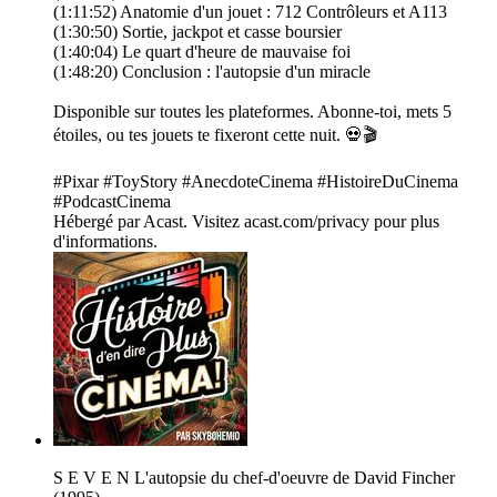
(1:11:52) Anatomie d'un jouet : 712 Contrôleurs et A113
(1:30:50) Sortie, jackpot et casse boursier
(1:40:04) Le quart d'heure de mauvaise foi
(1:48:20) Conclusion : l'autopsie d'un miracle
Disponible sur toutes les plateformes. Abonne-toi, mets 5
étoiles, ou tes jouets te fixeront cette nuit. 💀🎬
#Pixar #ToyStory #AnecdoteCinema #HistoireDuCinema
#PodcastCinema
Hébergé par Acast. Visitez acast.com/privacy pour plus
d'informations.
S E V E N L'autopsie du chef-d'oeuvre de David Fincher