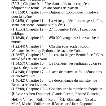
(52:31) Chapitre 9 — Pâte d'amande, main coupée et
périphérique fermé : les anecdotes de plateau
(1:01:59) Chapitre 10 — Digression zoologique : plaidoyer
pour la hyène
(1:04:50) Chapitre 11 — La visite guidée du carnage : le film,
scène par scène, comme si tu y étais
(1:11:53) Chapitre 12 — 27 novembre 1996 : l'exécution
publique
(1:18:48) Chapitre 13 — 850 000 vengeurs : la revanche du
public
(1:22:44) Chapitre 14 — Chaplin sous acide : Robin
Williams, les Monty Python et le sacre de Yubari
(1:28:57) Chapitre 15 — Le cousin belge : Bernie face à C'est
arrivé près de chez vous
(1:34:57) Chapitre 16 — Le florilège : les répliques qu'on se
repasse depuis trente ans
(1:41:48) Chapitre 17 — L'acte de mauvaise foi : démontons
ce chef-d'œuvre
(1:46:42) Chapitre 18 — La descendance du monstre : de
Bernie à Adieu les cons
(1:53:08) Chapitre 19 — Conclusion : la morale de l'orphelin
🎬 Avec : Albert Dupontel, Claude Perron, Roland Blanche,
Hélène Vincent, Roland Bertin, Éric Elmosnino, Nicolas
Marié, Michel Vuillermoz. Réalisé par Albert Dupontel