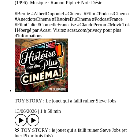
(1996). Musique : Ramon Pipin + Noir Désir.
#Bernie #AlbertDupontel #Cinema #Film #PodcastCinema
#AnecdoteCinema #HistoireDuCinema #PodcastFrance
#FilmCulte #ComedieFrancaise #ClaudePerron #MovieTok
Hébergé par Acast. Visitez acast.com/privacy pour plus
d'informations.
TOY STORY : Le jouet qui a failli ruiner Steve Jobs
13/06/2026
|
1 h 58 min
💀 TOY STORY : le jouet qui a failli ruiner Steve Jobs (et
tuer Pixar trois fois)