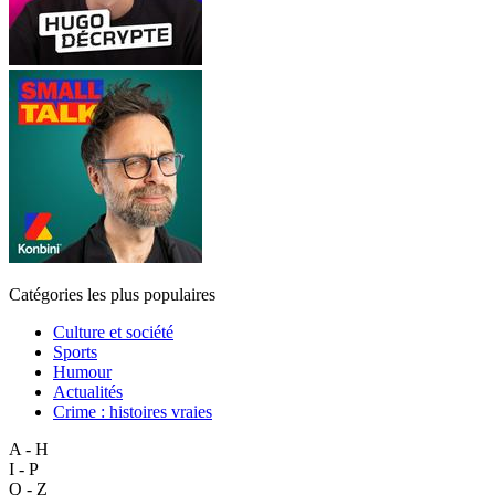
Catégories les plus populaires
Culture et société
Sports
Humour
Actualités
Crime : histoires vraies
A - H
I - P
Q - Z