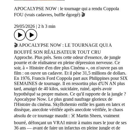
APOCALYPSE NOW : le tournage qui a rendu Coppola
FOU (vrais cadavres, buffle égorgé) 🎬
29/05/2026
|
2 h 3 min
🎬 APOCALYPSE NOW : LE TOURNAGE QUI A
BOUFFÉ SON RÉALISATEUR TOUT CRU
Approche. Plus près. Sens cette odeur d'essence, de jungle
pourrie et de réalisateur en pleine dépression nerveuse. Ce
soir, à « Histoire d'en dire plus Cinéma », on n'ouvre pas un
film : on ouvre un cadavre. Et il pèse 31,5 millions de dollars.
En 1976, Francis Ford Coppola part aux Philippines pour SIX
SEMAINES de tournage. Il en ressortira plus d'UN AN plus
tard, amaigri de 40 kilos, suicidaire, ruiné, après avoir
hypothéqué sa propre maison. Ce qu'il rapporte de la jungle ?
Apocalypse Now. Le plus grand naufrage glorieux de
l'Histoire du cinéma. SkyBohemio enfile les gants en latex et
dissèque, anecdote vérifiée après anecdote vérifiée, le chaos
absolu de ce tournage maudit : ☠️ Martin Sheen, vraiment
bourré, défonçant un VRAI miroir à mains nues le jour de ses
36 ans — avant de faire un infarctus en pleine jungle et de