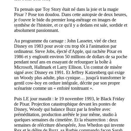
Tu pensais que Toy Story était né dans la joie et la magie
Pixar ? Pose ton doudou. Dans cette autopsie de deux heures,
je t'ouvre le bide du premier long-métrage en images de
synthèse de l'histoire, et ce qu'il y a dedans est sale, sordide et
absolument passionnant.
Au programme du carnage : John Lasseter, viré de chez
Disney en 1983 pour avoir cru trop tôt à l'animation par
ordinateur. Steve Jobs, éjecté d'Apple, qui rachète Pixar en
1986 et y engloutit environ 50 millions de dollars de sa poche
pendant neuf ans en essayant de refourguer la boîte à
Microsoft, Hallmark et Larry Ellison. Un contrat de misère
signé avec Disney en 1991. Et Jeffrey Katzenberg qui exige
un Woody plus adulte, plus cynique… jusqu'à transformer le
gentil cow-boy en ordure intégrale, décrite par son propre
scénariste comme un « enfoiré tonitruant ».
Puis LE jour maudit : le 19 novembre 1993, le Black Friday
de Pixar. Projection catastrophique devant les pontes de
Disney, Woody qui balance Buzz par la fenêtre avec
préméditation, production arrêtée le jour même, studio à
quelques semaines du cimetière. Et la résurrection : deux
semaines de réécriture désespérée, Joss Whedon qui invente
Rex et le délire de Buzz, sa Barbie commando façon Sarah