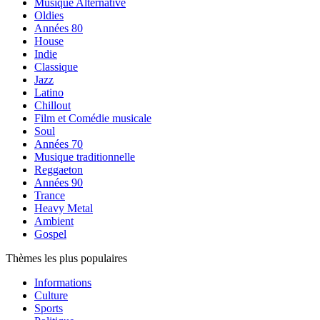
Musique Alternative
Oldies
Années 80
House
Indie
Classique
Jazz
Latino
Chillout
Film et Comédie musicale
Soul
Années 70
Musique traditionnelle
Reggaeton
Années 90
Trance
Heavy Metal
Ambient
Gospel
Thèmes les plus populaires
Informations
Culture
Sports