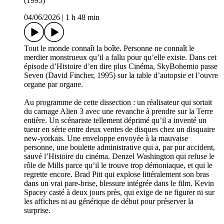
(1995)
04/06/2026
|
1 h 48 min
Tout le monde connaît la boîte. Personne ne connaît le
merdier monstrueux qu’il a fallu pour qu’elle existe. Dans cet
épisode d’Histoire d’en dire plus Cinéma, SkyBohemio passe
Seven (David Fincher, 1995) sur la table d’autopsie et l’ouvre
organe par organe.
Au programme de cette dissection : un réalisateur qui sortait
du carnage Alien 3 avec une revanche à prendre sur la Terre
entière. Un scénariste tellement déprimé qu’il a inventé un
tueur en série entre deux ventes de disques chez un disquaire
new-yorkais. Une enveloppe envoyée à la mauvaise
personne, une boulette administrative qui a, par pur accident,
sauvé l’Histoire du cinéma. Denzel Washington qui refuse le
rôle de Mills parce qu’il le trouve trop démoniaque, et qui le
regrette encore. Brad Pitt qui explose littéralement son bras
dans un vrai pare-brise, blessure intégrée dans le film. Kevin
Spacey casté à deux jours près, qui exige de ne figurer ni sur
les affiches ni au générique de début pour préserver la
surprise.