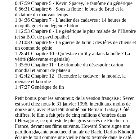
0:47:59 Chapitre 5 · Kevin Spacey, le fantôme du générique
0:56:31 Chapitre 6 · Sous la flotte : le bras de Brad et la
dictature du mauvais temps
1:04:36 Chapitre 7 · L’atelier des cadavres : 14 heures de
maquillage et une légende bidon
1:12:53 Chapitre 8 · Le générique le plus malade de l’Histoire
(et sa B.O. de psychopathe)
1:21:08 Chapitre 9 · La guerre de la fin : des têtes de chiens et
un contrat de génie
1:28:41 Chapitre 10 · Qu’est-ce qu’il y a dans la boîte ? La
vérité (décevante et géniale)
1:35:50 Chapitre 11 · Le triomphe du désespoir : carton
mondial et amour de plateau
1:42:42 Chapitre 12 · Recoudre le cadavre : la morale, la
menace et la sortie
1:47:27 Générique de fin
Petit bonus pour les amoureux de la version française : Seven
est sorti chez nous le 31 janvier 1996, interdit aux moins de
douze ans, avec Brad Pitt doublé par Bernard Gabay. Côté
chiffres, le film a fait près de cinq millions d’entrées dans
l’Hexagone, ce qui reste le plus gros succès de Fincher en
France, devant ses films suivants. Howard Shore signe une
partition glaçante ponctuée d’un air de Bach, Darius Khondji
éclaire le tout comme une vieille photo trempée dans le café,