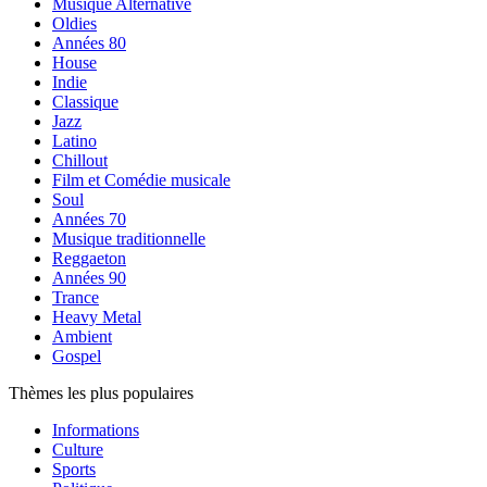
Musique Alternative
Oldies
Années 80
House
Indie
Classique
Jazz
Latino
Chillout
Film et Comédie musicale
Soul
Années 70
Musique traditionnelle
Reggaeton
Années 90
Trance
Heavy Metal
Ambient
Gospel
Thèmes les plus populaires
Informations
Culture
Sports