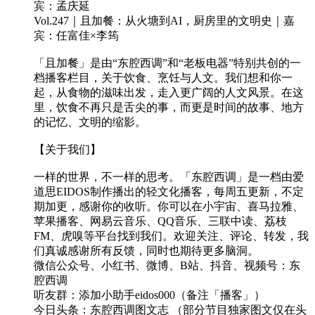
宾：孟庆延
Vol.247｜且加餐：从火塘到AI，厨房里的文明史｜嘉
宾：任富佳×李筠
「且加餐」是由“东腔西调”和“老板电器”特别共创的一
档播客栏目，关于饮食、烹饪与人文。我们想和你一
起，从食物的滋味出发，走入更广阔的人文风景。在这
里，饮食不再只是舌尖的事，而更是时间的故事、地方
的记忆、文明的缩影。
【关于我们】
一样的世界，不一样的思考。「东腔西调」是一档由爱
道思EIDOS制作播出的轻文化播客，每周五更新，不定
期加更，感谢你的收听。你可以在小宇宙、喜马拉雅、
苹果播客、网易云音乐、QQ音乐、三联中读、荔枝
FM、虎嗅等平台找到我们。欢迎关注、评论、转发，我
们真诚感谢所有反馈，同时也期待更多脑洞。
微信公众号、小红书、微博、B站、抖音、视频号：东
腔西调
听友群：添加小助手eidos000（备注「播客」）
今日头条：东腔西调图文志 （部分节目独家图文仅在头