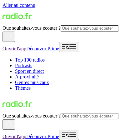
Aller au contenu
Que souhaitez-vous écouter ?
Ouvrir l'app
Découvrir Prime
Top 100 radios
Podcasts
Sport en direct
À proximité
Genres musicaux
Thèmes
Que souhaitez-vous écouter ?
Ouvrir l'app
Découvrir Prime