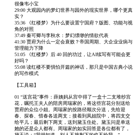
很像韦小宝
29:00 大观园内的梦幻世界与园外的现实世界，哪个更真
实？
35:36 《红楼梦》为什么要设置宁国府？版图、功能与视
角的对照
37:49 秦可卿与李秋水：梦幻缥缈的情欲代表
41:30 贾府为什么一定会衰败？帝国周期、大企业业病与
管理能力下降
51:05 《红楼梦》后 40 回的功过，让AI续写有可能会更
好吗？
55:08 读红楼不要惧怕开篇的神话，那只是中国古典小说
的写作模式
【工具箱】
01 “送宫花”事件：薛姨妈从宫中得了一盒十二支堆纱宫
花，嘱托王夫人的陪房周瑞家的，将这些宫花分别送给
贾府的众位小姐。周瑞家的按路径顺次分送，先给迎
春、探春、惜春各送两支；接着到凤姐院中，将四支交
给平儿；最后剩下两支，送到黛玉住处。黛玉问是单送
她的还是众人都有。周瑞家的如实回答是各位都有了，
黛玉说：“我就知道，别人不挑剩下的也不给我。”