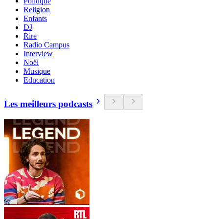
Politique
Religion
Enfants
DJ
Rire
Radio Campus
Interview
Noël
Musique
Education
Les meilleurs podcasts