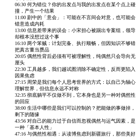
06:30 何为错位？你的出发点与我的出发点在某个点上碰
撞，产生一个结果
11:00 剧中的「意会」：可能在不言间会对意，也可能会
错意造成内耗
13:00 信息差带来的误会：小宋担心被踢出专案组，领导
却根本没想过这个事
16:10 两个笨贼：计划完备、执行顺畅，但因知识不够错
把真古董当赝品
20:05 偶然性背后必须有可被理解性，纯偶然只会导向无
厘头
22:30 工具越多，我们越试图消除不确定性，反而更陷入
因果焦虑
27:15 周荣是我们每个人思考世界的方式：以自己为轴心
理解世界，但信息永远不对称
32:35 彻底躺平不仅做不到，它本身也是另一种对偶然性
的回应
38:00 生活中哪些是我们可以控制的？把能做的事做掉，
剩下的随缘
43:56 对自己的能力过于自信而忽视偶然与运气因素，是
一种「基本人性」
47:16 与偶然性相遇：从读博焦虑到新疆旅行，那些美好