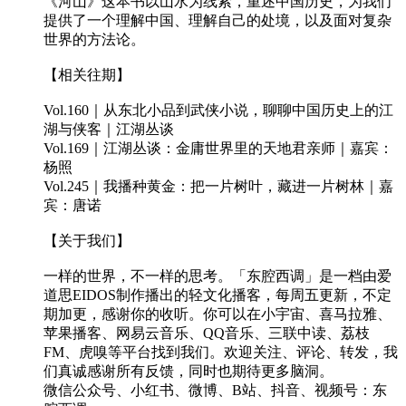
《河山》这本书以山水为线索，重述中国历史，为我们
提供了一个理解中国、理解自己的处境，以及面对复杂
世界的方法论。
【相关往期】
Vol.160｜从东北小品到武侠小说，聊聊中国历史上的江
湖与侠客｜江湖丛谈
Vol.169｜江湖丛谈：金庸世界里的天地君亲师｜嘉宾：
杨照
Vol.245｜我播种黄金：把一片树叶，藏进一片树林｜嘉
宾：唐诺
【关于我们】
一样的世界，不一样的思考。「东腔西调」是一档由爱
道思EIDOS制作播出的轻文化播客，每周五更新，不定
期加更，感谢你的收听。你可以在小宇宙、喜马拉雅、
苹果播客、网易云音乐、QQ音乐、三联中读、荔枝
FM、虎嗅等平台找到我们。欢迎关注、评论、转发，我
们真诚感谢所有反馈，同时也期待更多脑洞。
微信公众号、小红书、微博、B站、抖音、视频号：东