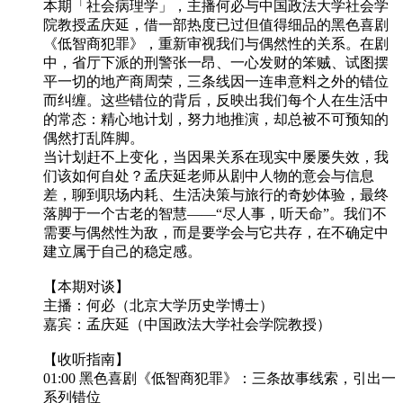
本期「社会病理学」，主播何必与中国政法大学社会学
院教授孟庆延，借一部热度已过但值得细品的黑色喜剧
《低智商犯罪》，重新审视我们与偶然性的关系。在剧
中，省厅下派的刑警张一昂、一心发财的笨贼、试图摆
平一切的地产商周荣，三条线因一连串意料之外的错位
而纠缠。这些错位的背后，反映出我们每个人在生活中
的常态：精心地计划，努力地推演，却总被不可预知的
偶然打乱阵脚。
当计划赶不上变化，当因果关系在现实中屡屡失效，我
们该如何自处？孟庆延老师从剧中人物的意会与信息
差，聊到职场内耗、生活决策与旅行的奇妙体验，最终
落脚于一个古老的智慧——“尽人事，听天命”。我们不
需要与偶然性为敌，而是要学会与它共存，在不确定中
建立属于自己的稳定感。
【本期对谈】
主播：何必（北京大学历史学博士）
嘉宾：孟庆延（中国政法大学社会学院教授）
【收听指南】
01:00 黑色喜剧《低智商犯罪》：三条故事线索，引出一
系列错位