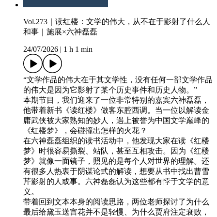
Vol.273｜读红楼：文学的伟大，从不在于影射了什么人
和事｜施展×六神磊磊
24/07/2026
|
1 h 1 min
“文学作品的伟大在于其文学性，没有任何一部文学作品
的伟大是因为它影射了某个历史事件和历史人物。”
本期节目，我们迎来了一位非常特别的嘉宾六神磊磊，
他带着新书《读红楼》做客东腔西调。当一位以解读金
庸武侠被大家熟知的妙人，遇上被誉为中国文学巅峰的
《红楼梦》，会碰撞出怎样的火花？
在六神磊磊组织的读书活动中，他发现大家在读《红楼
梦》时很容易撕裂、站队，甚至互相攻击。因为《红楼
梦》就像一面镜子，照见的是每个人对世界的理解。还
有很多人热衷于阴谋论式的解读，想要从书中找出曹雪
芹影射的人或事。六神磊磊认为这些都有悖于文学的意
义。
带着回到文本本身的阅读思路，两位老师探讨了为什么
最后给黛玉送宫花并不是轻慢、为什么贾府注定衰败，