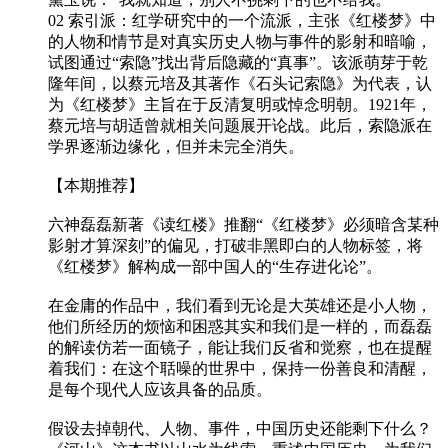
02 索引派：红学研究中的一个流派，主张《红楼梦》中
的人物和情节是对真实历史人物与事件的影射和暗喻，
试图通过“索隐”找出背后隐藏的“真事”。该派萌芽于乾
隆年间，以蔡元培及其著作《石头记索隐》为代表，认
为《红楼梦》主旨在于反清复明或悼念明朝。1921年，
蔡元培与胡适曾就相关问题展开论战。此后，索隐派在
学界逐渐边缘化，但并未完全消失。
【本期推荐】
六神磊磊新著《读红楼》推翻“《红楼梦》必须暗含某种
影射才算深刻”的偏见，打破非黑即白的人物标签，将
《红楼梦》解构成一部中国人的“生存进化论”。
在金庸的作品中，我们看到无论是大英雄还是小人物，
他们所经历的烦恼和困惑其实和我们是一样的，而磊磊
的解读仿若一面镜子，能让我们反省和觉察，也在提醒
着我们：在这个聒噪的世界中，保持一份善良和清醒，
是每个现代人应该具备的品质。
假设去掉朝代、人物、事件，中国历史还能剩下什么？