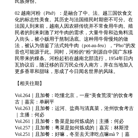
民族身份。
02 越南河粉（Phở）：是融合了中、法、越三国饮食文
化的标志性美食。其历史与法国殖民时期密不可分。在
法国人到来前，越南人因农耕传统并不常食用牛肉。殖
民者的到来刺激了对牛肉的需求，大量牛骨和边角料流
入街头，被小贩用于熬制汤底。这种用牛骨慢炖的做
法，被认为借鉴了法式炖牛肉（pot-au-feu），“Pho”的发
音也可能源于此。同时，河粉的“粉”则源自中国广东移
民带来的粿条。河粉起初在越南北部流行，1954年日内
瓦协议后，随迁移的百万民众传入南方，并在当地加入
更多香草和甜味，形成了今日闻名世界的风味。
【相关往期】
Vol.264｜且加餐：吃懂北京，一座“美食荒漠”的饮食考
古｜嘉宾：单嗣平
Vol.263｜且加餐：运河、盐商与清真菜，沧州饮食考古
｜主播：何必
Vol.261｜且加餐：鲁菜是如何炼成的｜主播：何必
Vol.257｜且加餐：粤菜是如何炼成的｜嘉宾：林斯澄
Vol.251｜且加餐：好嘛，冬至去天津吃点嘛mà？｜嘉