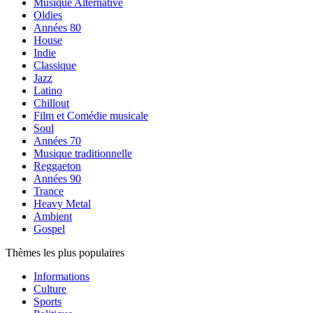
Musique Alternative
Oldies
Années 80
House
Indie
Classique
Jazz
Latino
Chillout
Film et Comédie musicale
Soul
Années 70
Musique traditionnelle
Reggaeton
Années 90
Trance
Heavy Metal
Ambient
Gospel
Thèmes les plus populaires
Informations
Culture
Sports