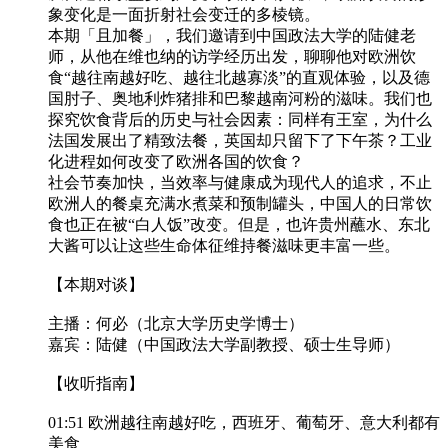
象变化是一面折射社会变迁的多棱镜。
本期「且加餐」，我们邀请到中国政法大学的陆健老
师，从他在维也纳的访学经历出发，聊聊他对欧洲饮
食“越往南越好吃、越往北越寡淡”的直观体验，以及德
国肘子、奥地利炸猪排和巴黎越南河粉的滋味。我们也
探究饮食背后的历史与社会因素：同样有王室，为什么
法国发展出了精致法餐，英国却只留下了下午茶？工业
化进程如何改变了欧洲各国的饮食？
社会节奏加快，当效率与健康成为现代人的追求，不止
欧洲人的餐桌充满水煮菜和预制罐头，中国人的日常饮
食也正在被“白人饭”改变。但是，也许贵州蘸水、东北
大酱可以让这些生命体征维持餐滋味更丰富一些。
【本期对谈】
主播：何必（北京大学历史学博士）
嘉宾：陆健（中国政法大学副教授、硕士生导师）
【收听指南】
01:51 欧洲越往南越好吃，西班牙、葡萄牙、意大利都有
美食