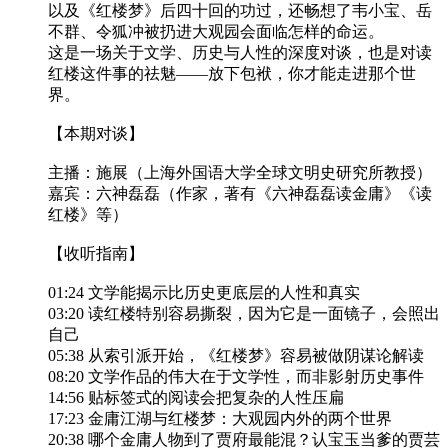
以及《红楼梦》后四十回的功过，还畅想了韦小宝、岳
不群、令狐冲被扔进大观园会面临怎样的命运。
这是一场关于文学、历史与人性的深度对谈，也是对读
红楼这件事的祛魅——放下包袱，你才能走进那个世
界。
【本期对谈】
主播：施展（上海外国语大学全球文明史研究所教授）
嘉宾：六神磊磊（作家，著有《六神磊磊读金庸》《读
红楼》等）
【收听指南】
01:24 文学能揭示比历史更底层的人性和真实
03:20 读红楼特别容易撕裂，因为它是一面镜子，会照出
自己
05:38 从索引派开始，《红楼梦》容易被做阴谋论解读
08:20 文学作品的伟大在于文学性，而非影射历史事件
14:56 贴标签式的阅读会把复杂的人性压扁
17:23 金庸江湖与红楼梦：大观园内外的两个世界
20:38 哪个金庸人物到了贾府最能混？认宝玉当爹的贾芸