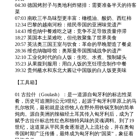
04:30 德国烤肘子与奥地利炸猪排：需要准备半天的待客
菜
07:03 南欧三半岛味型更丰富：橄榄油、酸奶、西红柿
12:34 巴黎的越南河粉：殖民帝国的亚洲味觉遗产
14:43 维也纳中餐难吃之谜：竞争不足导致质量停滞
18:27 英国本土菜难吃，但伦敦聚集了世界美食
20:57 英法奥三国王室与饮食：革命的早晚塑造了餐桌
28:36 维也纳咖啡馆：奥斯曼帝国围城战争的遗产
32:10 工业化时代的白人饭：生吃、水煮、预制罐头
35:23 从果腹到服用：用白人饭的烹饪理念制作中餐
39:32 贵州蘸水和东北大酱让中国版的白人饭更美味
【工具箱】
01 古拉什（Goulash）：是一道源自匈牙利的标志性菜
肴，历史可追溯到公元9世纪，起源于匈牙利草原上的马
扎尔牧民，最初就是这些牧人在野外用铁锅烹制的简单
炖肉。源自美洲的辣椒经土耳其传入匈牙利后，成为了
赋予古拉什标志性红色和独特风味的灵魂调料。到了19
世纪，这道菜从平民美食逐渐进入上流社会，并在奥匈
帝国时期广泛传播，最终成为匈牙利的“国菜”，象征着