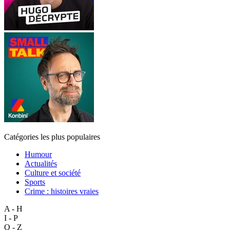
Catégories les plus populaires
Humour
Actualités
Culture et société
Sports
Crime : histoires vraies
A - H
I - P
Q - Z