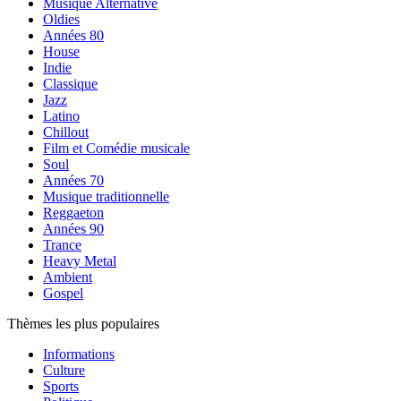
Musique Alternative
Oldies
Années 80
House
Indie
Classique
Jazz
Latino
Chillout
Film et Comédie musicale
Soul
Années 70
Musique traditionnelle
Reggaeton
Années 90
Trance
Heavy Metal
Ambient
Gospel
Thèmes les plus populaires
Informations
Culture
Sports