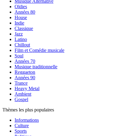
Musique Alternative
Oldies
Années 80
House
Indie
Classique
Jazz
Latino
Chillout
Film et Comédie musicale
Soul
Années 70
Musique traditionnelle
Reggaeton
Années 90
Trance
Heavy Metal
Ambient
Gospel
Thèmes les plus populaires
Informations
Culture
Sports