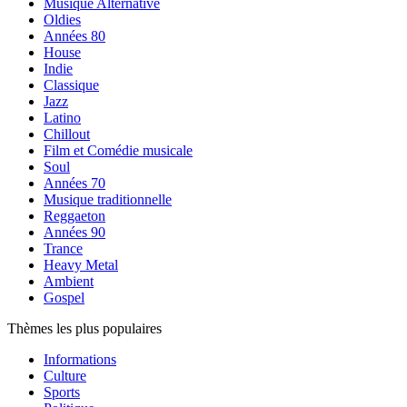
Musique Alternative
Oldies
Années 80
House
Indie
Classique
Jazz
Latino
Chillout
Film et Comédie musicale
Soul
Années 70
Musique traditionnelle
Reggaeton
Années 90
Trance
Heavy Metal
Ambient
Gospel
Thèmes les plus populaires
Informations
Culture
Sports