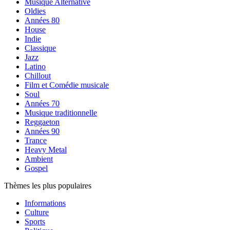
Musique Alternative
Oldies
Années 80
House
Indie
Classique
Jazz
Latino
Chillout
Film et Comédie musicale
Soul
Années 70
Musique traditionnelle
Reggaeton
Années 90
Trance
Heavy Metal
Ambient
Gospel
Thèmes les plus populaires
Informations
Culture
Sports