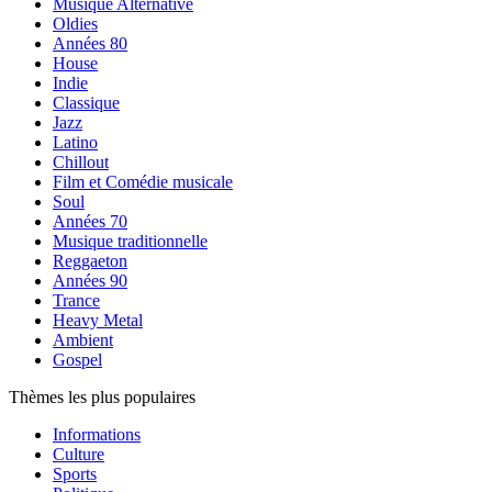
Musique Alternative
Oldies
Années 80
House
Indie
Classique
Jazz
Latino
Chillout
Film et Comédie musicale
Soul
Années 70
Musique traditionnelle
Reggaeton
Années 90
Trance
Heavy Metal
Ambient
Gospel
Thèmes les plus populaires
Informations
Culture
Sports