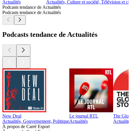
Actualités
Actualités, Culture et société, Télévision et c
Podcasts tendance de Actualités
Podcasts tendance de Actualités
Podcasts tendance de Actualités
New Deal
Le journal RTL
The Glob
Actualités, Gouvernement, Politique
Actualités
Actualité
À propos de Carré Esport