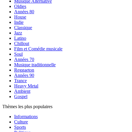
Musique Alternative
Oldies
Années 80
House
Indie
Classique
Jazz
Latino
Chillout
Film et Comédie musicale
Soul
Années 70
Musique traditionnelle
Reggaeton
Années 90
Trance
Heavy Metal
Ambient
Gospel
Thèmes les plus populaires
Informations
Culture
Sports