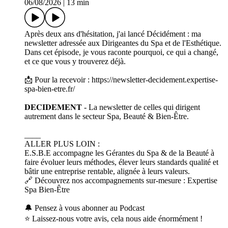
06/08/2026
|
13 min
Après deux ans d'hésitation, j'ai lancé Décidément : ma
newsletter adressée aux Dirigeantes du Spa et de l'Esthétique.
Dans cet épisode, je vous raconte pourquoi, ce qui a changé,
et ce que vous y trouverez déjà.
📩 Pour la recevoir : https://newsletter-decidement.expertise-
spa-bien-etre.fr/
𝐃𝐄𝐂𝐈𝐃𝐄𝐌𝐄𝐍𝐓 - La newsletter de celles qui dirigent
autrement dans le secteur Spa, Beauté & Bien-Être.
____
ALLER PLUS LOIN :
E.S.B.E accompagne les Gérantes du Spa & de la Beauté à
faire évoluer leurs méthodes, élever leurs standards qualité et
bâtir une entreprise rentable, alignée à leurs valeurs.
🔗 Découvrez nos accompagnements sur-mesure : Expertise
Spa Bien-Être
🔔 Pensez à vous abonner au Podcast
⭐️ Laissez-nous votre avis, cela nous aide énormément !