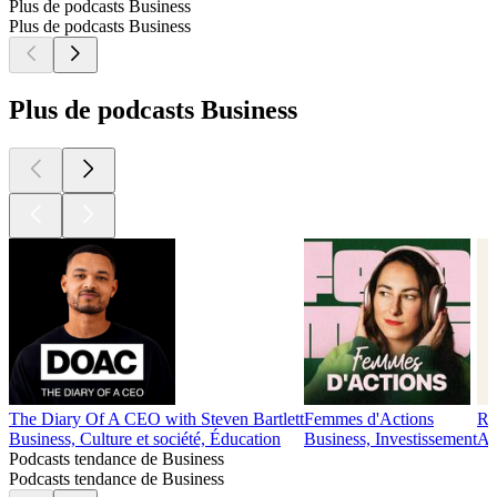
Plus de podcasts Business
Plus de podcasts Business
Plus de podcasts Business
The Diary Of A CEO with Steven Bartlett
Femmes d'Actions
Re
Business, Culture et société, Éducation
Business, Investissement
Ar
Podcasts tendance de Business
Podcasts tendance de Business