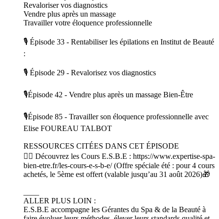
Revaloriser vos diagnostics
Vendre plus après un massage
Travailler votre éloquence professionnelle
🎙️ Épisode 33 - Rentabiliser les épilations en Institut de Beauté
:
🎙️ Épisode 29 - Revalorisez vos diagnostics
🎙️Épisode 42 - Vendre plus après un massage Bien-Être
🎙️Épisode 85 - Travailler son éloquence professionnelle avec
Elise FOUREAU TALBOT
RESSOURCES CITÉES DANS CET ÉPISODE
👉🏻 Découvrez les Cours E.S.B.E : https://www.expertise-spa-
bien-etre.fr/les-cours-e-s-b-e/ (Offre spéciale été : pour 4 cours
achetés, le 5ème est offert (valable jusqu’au 31 août 2026)🎁
____
ALLER PLUS LOIN :
E.S.B.E accompagne les Gérantes du Spa & de la Beauté à
faire évoluer leurs méthodes, élever leurs standards qualité et