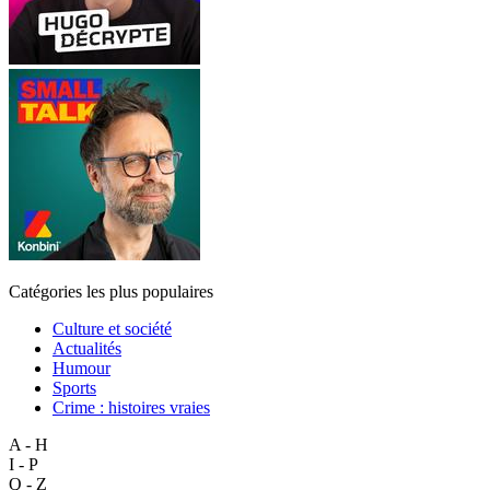
Catégories les plus populaires
Culture et société
Actualités
Humour
Sports
Crime : histoires vraies
A - H
I - P
Q - Z