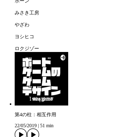
ポーン
みさき工房
やざわ
ヨシヒコ
ロクジゾー
第4の柱：相互作用
22/05/2019
|
51 min