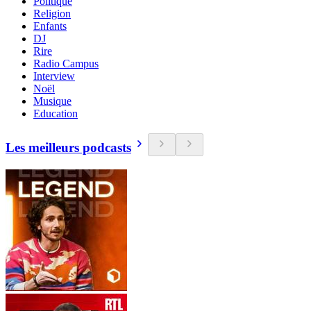
Politique
Religion
Enfants
DJ
Rire
Radio Campus
Interview
Noël
Musique
Education
Les meilleurs podcasts