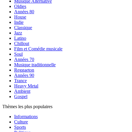
Musique Alternative
Oldies
Années 80
House
Indie
Classique
Jazz
Latino
Chillout
Film et Comédie musicale
Soul
Années 70
Musique traditionnelle
Reggaeton
Années 90
Trance
Heavy Metal
Ambient
Gospel
Thèmes les plus populaires
Informations
Culture
Sports