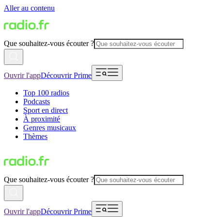
Aller au contenu
Que souhaitez-vous écouter ?
Ouvrir l'app
Découvrir Prime
Top 100 radios
Podcasts
Sport en direct
À proximité
Genres musicaux
Thèmes
Que souhaitez-vous écouter ?
Ouvrir l'app
Découvrir Prime