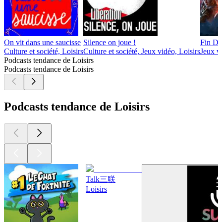
On vit dans une saucisse
Silence on joue !
Fin D
Culture et société, Loisirs
Culture et société, Jeux vidéo, Loisirs
Jeux vi
Podcasts tendance de Loisirs
Podcasts tendance de Loisirs
Podcasts tendance de Loisirs
Talk三联
Loisirs