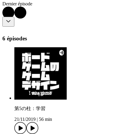
Dernier épisode
6 épisodes
第5の柱：学習
21/11/2019
|
56 min