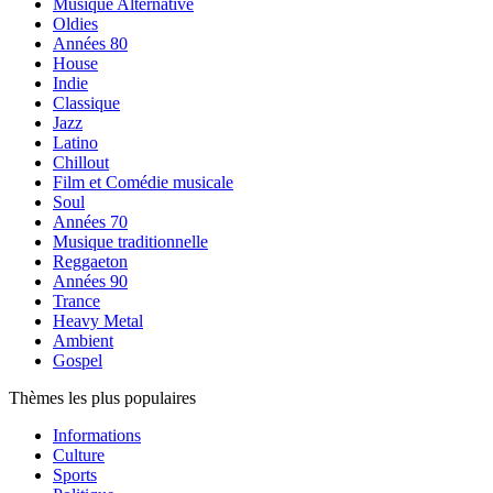
Musique Alternative
Oldies
Années 80
House
Indie
Classique
Jazz
Latino
Chillout
Film et Comédie musicale
Soul
Années 70
Musique traditionnelle
Reggaeton
Années 90
Trance
Heavy Metal
Ambient
Gospel
Thèmes les plus populaires
Informations
Culture
Sports