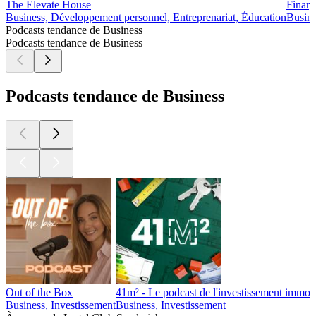
The Elevate House
Finary
Business, Développement personnel, Entreprenariat, Éducation
Busine
Podcasts tendance de Business
Podcasts tendance de Business
Podcasts tendance de Business
Out of the Box
41m² - Le podcast de l'investissement immobi
Business, Investissement
Business, Investissement