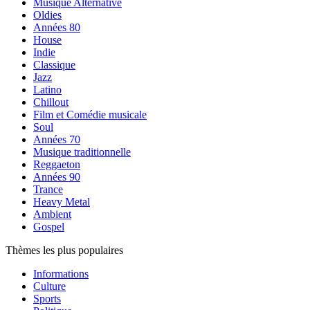
Musique Alternative
Oldies
Années 80
House
Indie
Classique
Jazz
Latino
Chillout
Film et Comédie musicale
Soul
Années 70
Musique traditionnelle
Reggaeton
Années 90
Trance
Heavy Metal
Ambient
Gospel
Thèmes les plus populaires
Informations
Culture
Sports