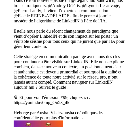
Dans ce tout nouvel épisode du @Legal Club Sandwich, nos
trois chroniqueurs, @Audrey Déléris, @Lyndia Lesauvage,
@Pierre Landy, invitent l’experte en communication
@Estelle REINE-ADÉLAÏDE afin de percer à jour le
mystère de l’algorithme de LinkedIN à l’ère de l’IA.
Estelle nous parle du récent changement de paradigme que
vient d’opérer LinkedIN et de son impact sur les posts : un
véritable séisme pour tous ceux qui ne jurent que par l'IA pour
gérer leur contenu.
Cette stratège en communication partage avec nous des clés
pour continuer à être visible sur LinkedIN. Elle nous explique
combien, dans ce nouveau contexte, un positionnement clair
et authentique est devenu primordial et pourquoi la qualité et
la cohérence de toute notre activité sur le réseau pro, n’ont
jamais autant compté. Comment naviguer sur LinkedIN
aujourd’hui ? Suivez le guide !
🍿 Et pour voir l'émission #99, cliquez ici :
https://youtu.be/0mp_Ou58_4k
Hébergé par Ausha. Visitez ausha.co/politique-de-
confidentialite pour plus d'informations.