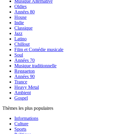
Musique Alternative
Oldies
Années 80
House
Indie
Classique
Jazz
Latino
Chillout
Film et Comédie musicale
Soul
Années 70
Musique traditionnelle
Reggaeton
Années 90
Trance
Heavy Metal
Ambient
Gospel
Thèmes les plus populaires
Informations
Culture
Sports