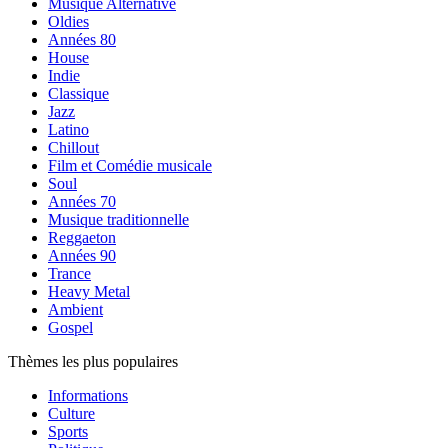
Musique Alternative
Oldies
Années 80
House
Indie
Classique
Jazz
Latino
Chillout
Film et Comédie musicale
Soul
Années 70
Musique traditionnelle
Reggaeton
Années 90
Trance
Heavy Metal
Ambient
Gospel
Thèmes les plus populaires
Informations
Culture
Sports