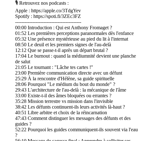
🎙 Retrouvez nos podcasts :
Apple : https://apple.co/3TdgYev
Spotify : https://spoti.fi/3ZEc3FZ
------------------------------------------
00:00 Introduction : Qui est Anthony Fromaget ?
01:52 Les premières perceptions paranormales dès l'enfance
05:32 Une présence mystérieuse au pied du lit à l'internat
08:50 Le deuil et les premiers signes de l'au-delà
12:12 Que se passe-t-il après un départ brutal ?
17:04 Le burnout : quand la médiumnité devient une planche
de salut
21:05 Le tournant : "Lâche tes cartes !"
23:00 Première communication directe avec un défunt
25:29 À la rencontre d'Hélène, sa guide spirituelle
28:06 Pourquoi "Le médium du bout du monde" ?
29:43 L'architecture de l'au-delà : la mécanique de l'âme
33:00 Existe-t-il des âmes bloquées ou errantes ?
35:28 Mission terrestre vs mission dans l'invisible
38:42 Les défunts continuent-ils leurs activités là-haut ?
40:51 Libre arbitre et choix de la réincarnation
47:43 Comment distinguer les messages des défunts et des
guides ?
52:22 Pourquoi les guides communiquent-ils souvent via l'eau
?
56:10 Message de sagesse final : Apprendre à solliciter ses