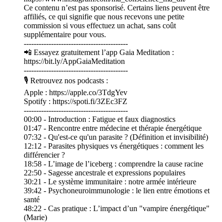
Ce contenu n’est pas sponsorisé. Certains liens peuvent être
affiliés, ce qui signifie que nous recevons une petite
commission si vous effectuez un achat, sans coût
supplémentaire pour vous.
------------------------------------------
📲 Essayez gratuitement l’app Gaia Meditation :
https://bit.ly/AppGaiaMeditation
------------------------------------------
🎙 Retrouvez nos podcasts :
Apple : https://apple.co/3TdgYev
Spotify : https://spoti.fi/3ZEc3FZ
------------------------------------------
00:00 - Introduction : Fatigue et faux diagnostics
01:47 - Rencontre entre médecine et thérapie énergétique
07:32 - Qu'est-ce qu'un parasite ? (Définition et invisibilité)
12:12 - Parasites physiques vs énergétiques : comment les
différencier ?
18:58 - L’image de l’iceberg : comprendre la cause racine
22:50 - Sagesse ancestrale et expressions populaires
30:21 - Le système immunitaire : notre armée intérieure
39:42 - Psychoneuroimmunologie : le lien entre émotions et
santé
48:22 - Cas pratique : L’impact d’un "vampire énergétique"
(Marie)