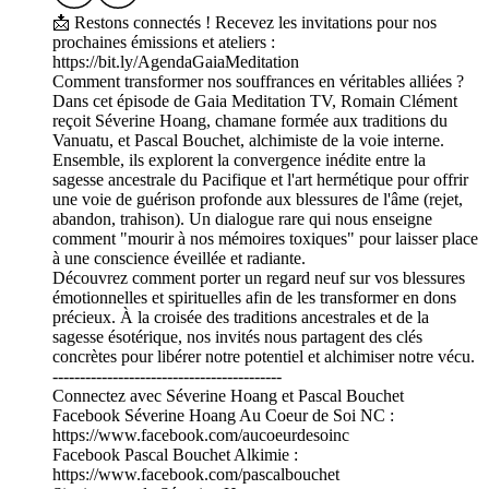
📩 Restons connectés ! Recevez les invitations pour nos
prochaines émissions et ateliers :
https://bit.ly/AgendaGaiaMeditation
Comment transformer nos souffrances en véritables alliées ?
Dans cet épisode de Gaia Meditation TV, Romain Clément
reçoit Séverine Hoang, chamane formée aux traditions du
Vanuatu, et Pascal Bouchet, alchimiste de la voie interne.
Ensemble, ils explorent la convergence inédite entre la
sagesse ancestrale du Pacifique et l'art hermétique pour offrir
une voie de guérison profonde aux blessures de l'âme (rejet,
abandon, trahison). Un dialogue rare qui nous enseigne
comment "mourir à nos mémoires toxiques" pour laisser place
à une conscience éveillée et radiante.
Découvrez comment porter un regard neuf sur vos blessures
émotionnelles et spirituelles afin de les transformer en dons
précieux. À la croisée des traditions ancestrales et de la
sagesse ésotérique, nos invités nous partagent des clés
concrètes pour libérer notre potentiel et alchimiser notre vécu.
------------------------------------------
Connectez avec Séverine Hoang et Pascal Bouchet
Facebook Séverine Hoang Au Coeur de Soi NC :
https://www.facebook.com/aucoeurdesoinc
Facebook Pascal Bouchet Alkimie :
https://www.facebook.com/pascalbouchet