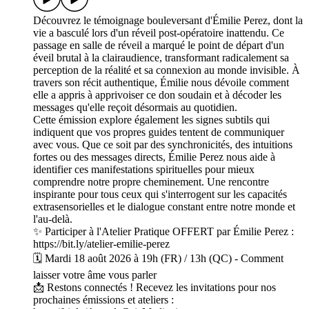
Découvrez le témoignage bouleversant d'Émilie Perez, dont la
vie a basculé lors d'un réveil post-opératoire inattendu. Ce
passage en salle de réveil a marqué le point de départ d'un
éveil brutal à la clairaudience, transformant radicalement sa
perception de la réalité et sa connexion au monde invisible. À
travers son récit authentique, Émilie nous dévoile comment
elle a appris à apprivoiser ce don soudain et à décoder les
messages qu'elle reçoit désormais au quotidien.
Cette émission explore également les signes subtils qui
indiquent que vos propres guides tentent de communiquer
avec vous. Que ce soit par des synchronicités, des intuitions
fortes ou des messages directs, Émilie Perez nous aide à
identifier ces manifestations spirituelles pour mieux
comprendre notre propre cheminement. Une rencontre
inspirante pour tous ceux qui s'interrogent sur les capacités
extrasensorielles et le dialogue constant entre notre monde et
l'au-delà.
✨ Participer à l'Atelier Pratique OFFERT par Émilie Perez :
https://bit.ly/atelier-emilie-perez
🗓️ Mardi 18 août 2026 à 19h (FR) / 13h (QC) - Comment
laisser votre âme vous parler
📩 Restons connectés ! Recevez les invitations pour nos
prochaines émissions et ateliers :