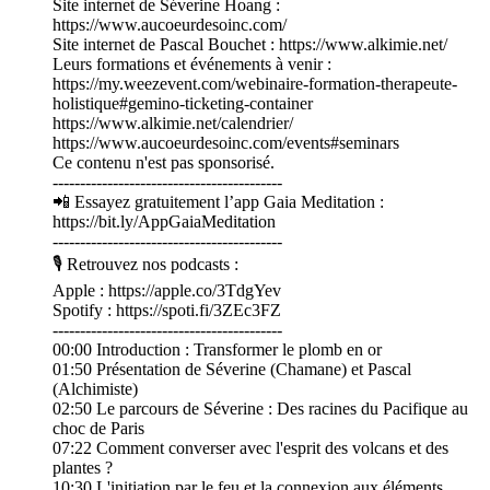
Site internet de Séverine Hoang :
https://www.aucoeurdesoinc.com/
Site internet de Pascal Bouchet : https://www.alkimie.net/
Leurs formations et événements à venir :
https://my.weezevent.com/webinaire-formation-therapeute-
holistique#gemino-ticketing-container
https://www.alkimie.net/calendrier/
https://www.aucoeurdesoinc.com/events#seminars
Ce contenu n'est pas sponsorisé.
------------------------------------------
📲 Essayez gratuitement l’app Gaia Meditation :
https://bit.ly/AppGaiaMeditation
------------------------------------------
🎙 Retrouvez nos podcasts :
Apple : https://apple.co/3TdgYev
Spotify : https://spoti.fi/3ZEc3FZ
------------------------------------------
00:00 Introduction : Transformer le plomb en or
01:50 Présentation de Séverine (Chamane) et Pascal
(Alchimiste)
02:50 Le parcours de Séverine : Des racines du Pacifique au
choc de Paris
07:22 Comment converser avec l'esprit des volcans et des
plantes ?
10:30 L'initiation par le feu et la connexion aux éléments