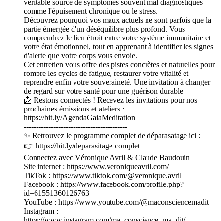
véritable source de symptômes souvent mal diagnostiqués
comme l'épuisement chronique ou le stress.
Découvrez pourquoi vos maux actuels ne sont parfois que la
partie émergée d'un déséquilibre plus profond. Vous
comprendrez le lien étroit entre votre système immunitaire et
votre état émotionnel, tout en apprenant à identifier les signes
d'alerte que votre corps vous envoie.
Cet entretien vous offre des pistes concrètes et naturelles pour
rompre les cycles de fatigue, restaurer votre vitalité et
reprendre enfin votre souveraineté. Une invitation à changer
de regard sur votre santé pour une guérison durable.
📩 Restons connectés ! Recevez les invitations pour nos
prochaines émissions et ateliers :
https://bit.ly/AgendaGaiaMeditation
------------------------------------------
✨ Retrouvez le programme complet de déparasatage ici :
👉 https://bit.ly/deparasitage-complet
Connectez avec Véronique Avril & Claude Baudouin
Site internet : https://www.veroniqueavril.com/
TikTok : https://www.tiktok.com/@veronique.avril
Facebook : https://www.facebook.com/profile.php?
id=61551360126763
YouTube : https://www.youtube.com/@maconsciencemadit
Instagram :
https://www.instagram.com/ma_conscience_ma_dit/