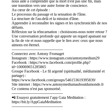
nous aide à comprendre que la mort n'est pas une fin, mais
une transition vers une autre forme de conscience.
Au cœur de cet épisode :
Le processus du passage et la sensation de l'âme.
La structure de l'au-delà et la mission d'âme.
Apprendre à reconnaître les signes et les synchronicités de nos
défunts.
Réflexion sur la réincarnation : choisissons-nous notre retour ?
Une conversation profonde qui apporte un regard apaisant sur
la fin de vie et nous rappelle que le lien avec ceux que nous
aimons est éternel.
------------------------------------------
Connectez avec Antony Fromaget
Instagram : https://www.instagram.com/antonymedium29
Facebook : https://www.facebook.com/profile.php?
id=100069651285865
Groupe Facebook - Le fil argenté (spiritualité, médiumnité et
partage) :
https://www.facebook.com/groups/546153619395839/
Site internet : https://www.antonymediumauboutdumonde.fr
Ce contenu n'est pas sponsorisé.
------------------------------------------
📲 Essayez gratuitement l’app Gaia Meditation :
https://bit.ly/AppGaiaMeditation
------------------------------------------