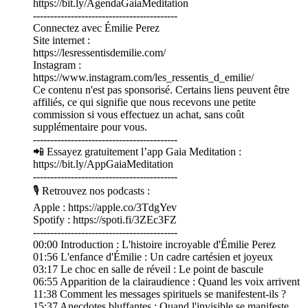
https://bit.ly/AgendaGaiaMeditation
------------------------------------------
Connectez avec Émilie Perez
Site internet :
https://lesressentisdemilie.com/
Instagram :
https://www.instagram.com/les_ressentis_d_emilie/
Ce contenu n'est pas sponsorisé. Certains liens peuvent être
affiliés, ce qui signifie que nous recevons une petite
commission si vous effectuez un achat, sans coût
supplémentaire pour vous.
------------------------------------------
📲 Essayez gratuitement l’app Gaia Meditation :
https://bit.ly/AppGaiaMeditation
------------------------------------------
🎙 Retrouvez nos podcasts :
Apple : https://apple.co/3TdgYev
Spotify : https://spoti.fi/3ZEc3FZ
------------------------------------------
00:00 Introduction : L'histoire incroyable d'Émilie Perez
01:56 L'enfance d'Émilie : Un cadre cartésien et joyeux
03:17 Le choc en salle de réveil : Le point de bascule
06:55 Apparition de la clairaudience : Quand les voix arrivent
11:38 Comment les messages spirituels se manifestent-ils ?
15:37 Anecdotes bluffantes : Quand l'invisible se manifeste