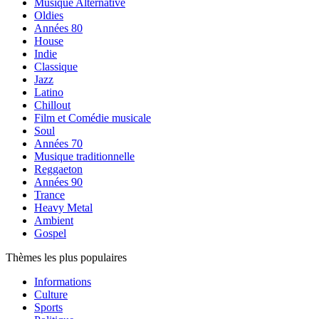
Musique Alternative
Oldies
Années 80
House
Indie
Classique
Jazz
Latino
Chillout
Film et Comédie musicale
Soul
Années 70
Musique traditionnelle
Reggaeton
Années 90
Trance
Heavy Metal
Ambient
Gospel
Thèmes les plus populaires
Informations
Culture
Sports