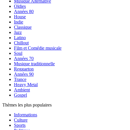
Musique Alternative
Oldies
Années 80
House
Indie
Classique
Jazz
Latino
Chillout
Film et Comédie musicale
Soul
Années 70
Musique traditionnelle
Reggaeton
Années 90
Trance
Heavy Metal
Ambient
Gospel
Thèmes les plus populaires
Informations
Culture
Sports