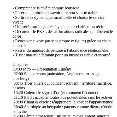
• Comprendre la colère comme boussole
• Poser ton territoire et savoir dire non sans te trahir
• Sortir de la dynamique sacrificielle et choisir le service
vivant
• Utiliser l’astrologie archétypale pour clarifier ton récit
• Découvrir le PKS : des affirmations radicales qui libèrent le
corps
• Retrouver ta voix (au sens propre et figuré) grâce au chant
en cercle
• Passer du mindset de pénurie à l’abondance relationnelle
• Tisser masculin/féminin pour un business stable et incarné
Chapitres
00:00 Intro — Présentation Eugény
02:00 Son parcours (animation, Angleterre, massage,
coaching)
08:45 Trois piliers qui coincent souvent : territoire, sacrifice,
besoins
15:20 Colère : le signal d’or (et comment l’écouter)
21:10 PKS : accepter toutes nos potentialités sans les activer
29:00 Chant & cercle : réapprendre la voix et l’appartenance
36:40 Astrologie archétypale : parents comme dieux, réécrire
le mythe
45:30 Féminin/masculin : structure, cycles, argent, autorité