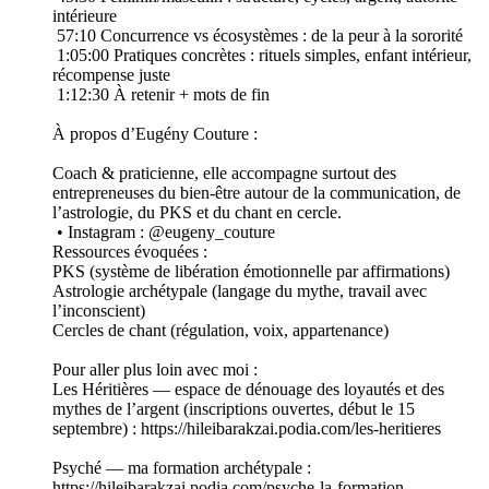
intérieure
57:10 Concurrence vs écosystèmes : de la peur à la sororité
1:05:00 Pratiques concrètes : rituels simples, enfant intérieur,
récompense juste
1:12:30 À retenir + mots de fin
À propos d’Eugény Couture :
Coach & praticienne, elle accompagne surtout des
entrepreneuses du bien-être autour de la communication, de
l’astrologie, du PKS et du chant en cercle.
• Instagram : @eugeny_couture
Ressources évoquées :
PKS (système de libération émotionnelle par affirmations)
Astrologie archétypale (langage du mythe, travail avec
l’inconscient)
Cercles de chant (régulation, voix, appartenance)
Pour aller plus loin avec moi :
Les Héritières — espace de dénouage des loyautés et des
mythes de l’argent (inscriptions ouvertes, début le 15
septembre) : https://hileibarakzai.podia.com/les-heritieres
Psyché — ma formation archétypale :
https://hileibarakzai.podia.com/psyche-la-formation-