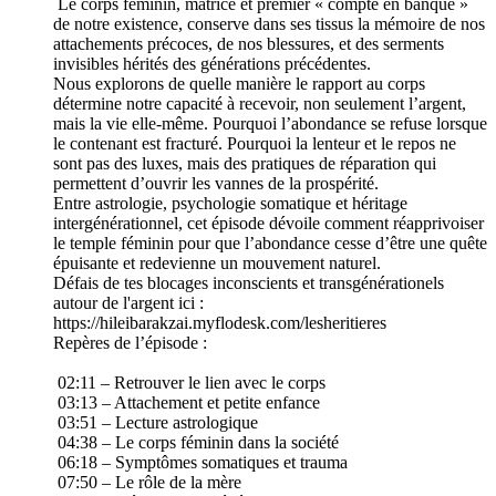
Le corps féminin, matrice et premier « compte en banque »
de notre existence, conserve dans ses tissus la mémoire de nos
attachements précoces, de nos blessures, et des serments
invisibles hérités des générations précédentes.
Nous explorons de quelle manière le rapport au corps
détermine notre capacité à recevoir, non seulement l’argent,
mais la vie elle-même. Pourquoi l’abondance se refuse lorsque
le contenant est fracturé. Pourquoi la lenteur et le repos ne
sont pas des luxes, mais des pratiques de réparation qui
permettent d’ouvrir les vannes de la prospérité.
Entre astrologie, psychologie somatique et héritage
intergénérationnel, cet épisode dévoile comment réapprivoiser
le temple féminin pour que l’abondance cesse d’être une quête
épuisante et redevienne un mouvement naturel.
Défais de tes blocages inconscients et transgénérationels
autour de l'argent ici :
https://hileibarakzai.myflodesk.com/lesheritieres
Repères de l’épisode :
02:11 – Retrouver le lien avec le corps
03:13 – Attachement et petite enfance
03:51 – Lecture astrologique
04:38 – Le corps féminin dans la société
06:18 – Symptômes somatiques et trauma
07:50 – Le rôle de la mère