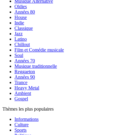
Musique Alternative
Oldies
Années 80
House
Indie
Classique
Jazz
Latino
Chillout
Film et Comédie musicale
Soul
Années 70
Musique traditionnelle
Reggaeton
Années 90
Trance
Heavy Metal
Ambient
Gospel
Thèmes les plus populaires
Informations
Culture
Sports