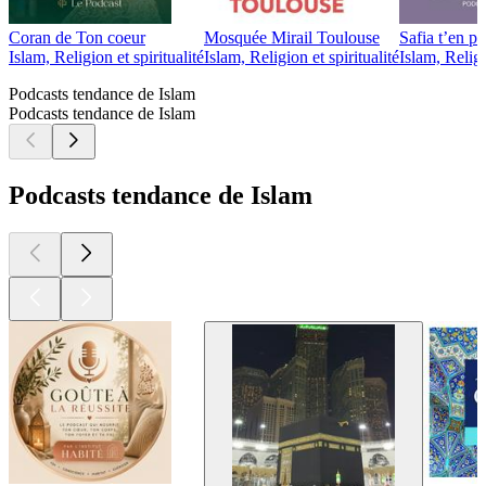
Coran de Ton coeur
Mosquée Mirail Toulouse
Safia t’en pa
Islam, Religion et spiritualité
Islam, Religion et spiritualité
Islam, Religi
Podcasts tendance de Islam
Podcasts tendance de Islam
Podcasts tendance de Islam