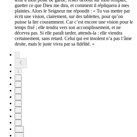
guetter ce que Dieu me dira, et comment il répliquera à mes
plaintes. Alors le Seigneur me répondit : « Tu vas mettre par
écrit une vision, clairement, sur des tablettes, pour qu’on
puisse la lire couramment. Car c’est encore une vision pour le
temps fixé ; elle tendra vers son accomplissement, et ne
décevra pas. Si elle paraît tarder, attends-la : elle viendra
certainement, sans retard. Celui qui est insolent n’a pas l’âme
droite, mais le juste vivra par sa fidélité. »
1
2
3
4
5
6
7
8
9
10
11