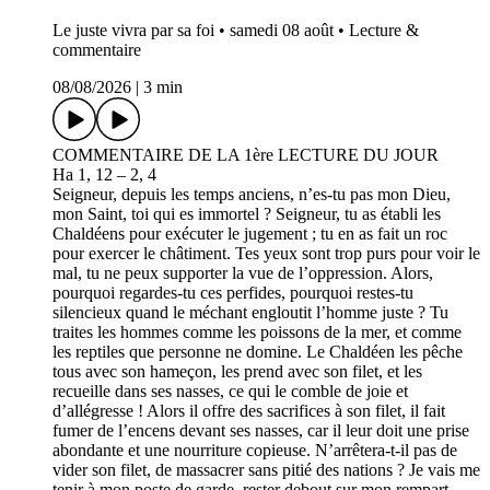
Le juste vivra par sa foi • samedi 08 août • Lecture &
commentaire
08/08/2026
|
3 min
COMMENTAIRE DE LA 1ère LECTURE DU JOUR
Ha 1, 12 – 2, 4
Seigneur, depuis les temps anciens, n’es-tu pas mon Dieu,
mon Saint, toi qui es immortel ? Seigneur, tu as établi les
Chaldéens pour exécuter le jugement ; tu en as fait un roc
pour exercer le châtiment. Tes yeux sont trop purs pour voir le
mal, tu ne peux supporter la vue de l’oppression. Alors,
pourquoi regardes-tu ces perfides, pourquoi restes-tu
silencieux quand le méchant engloutit l’homme juste ? Tu
traites les hommes comme les poissons de la mer, et comme
les reptiles que personne ne domine. Le Chaldéen les pêche
tous avec son hameçon, les prend avec son filet, et les
recueille dans ses nasses, ce qui le comble de joie et
d’allégresse ! Alors il offre des sacrifices à son filet, il fait
fumer de l’encens devant ses nasses, car il leur doit une prise
abondante et une nourriture copieuse. N’arrêtera-t-il pas de
vider son filet, de massacrer sans pitié des nations ? Je vais me
tenir à mon poste de garde, rester debout sur mon rempart,