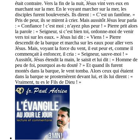
était contraire. Vers la fin de la nuit, Jésus vint vers eux en
marchant sur la mer. En le voyant marcher sur la mer, les
disciples furent bouleversés. Ils dirent : « C’est un fantôme. »
Pris de peur, ils se mirent à crier. Mais aussitôt Jésus leur parla
: « Confiance ! c’est moi ; n’ayez plus peur ! » Pierre prit alors
la parole : « Seigneur, si c’est bien toi, ordonne-moi de venir
vers toi sur les eaux. » Jésus lui dit : « Viens ! » Pierre
descendit de la barque et marcha sur les eaux pour aller vers
Jésus. Mais, voyant la force du vent, il eut peur et, comme il
commençait à enfoncer, il cria : « Seigneur, sauve-moi ! »
Aussitôt, Jésus étendit la main, le saisit et lui dit : « Homme de
peu de foi, pourquoi as-tu douté ? » Et quand ils furent
montés dans la barque, le vent tomba. Alors ceux qui étaient
dans la barque se prosternèrent devant lui, et ils lui dirent : «
Vraiment, tu es le Fils de Dieu ! »