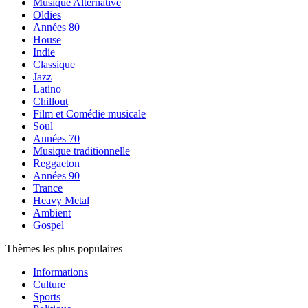
Musique Alternative
Oldies
Années 80
House
Indie
Classique
Jazz
Latino
Chillout
Film et Comédie musicale
Soul
Années 70
Musique traditionnelle
Reggaeton
Années 90
Trance
Heavy Metal
Ambient
Gospel
Thèmes les plus populaires
Informations
Culture
Sports