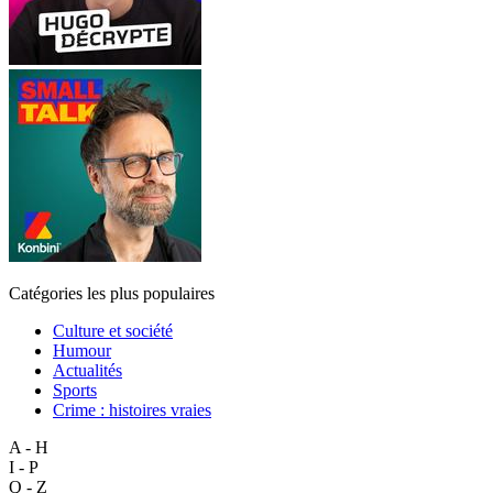
Catégories les plus populaires
Culture et société
Humour
Actualités
Sports
Crime : histoires vraies
A - H
I - P
Q - Z