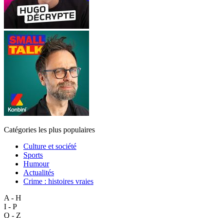
Catégories les plus populaires
Culture et société
Sports
Humour
Actualités
Crime : histoires vraies
A - H
I - P
Q - Z