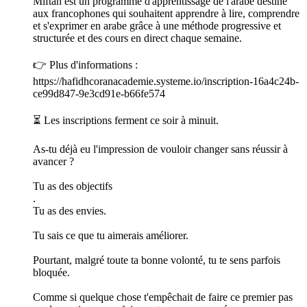
Miftah est un programme d'apprentissage de l'arabe destiné
aux francophones qui souhaitent apprendre à lire, comprendre
et s'exprimer en arabe grâce à une méthode progressive et
structurée et des cours en direct chaque semaine.
👉 Plus d'informations :
https://hafidhcoranacademie.systeme.io/inscription-16a4c24b-
ce99d847-9e3cd91e-b66fe574
⏳ Les inscriptions ferment ce soir à minuit.
As-tu déjà eu l'impression de vouloir changer sans réussir à
avancer ?
Tu as des objectifs
.
Tu as des envies.
Tu sais ce que tu aimerais améliorer.
Pourtant, malgré toute ta bonne volonté, tu te sens parfois
bloquée.
Comme si quelque chose t'empêchait de faire ce premier pas