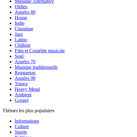
Musique Alternative
Oldies
Années 80
House
Indie
Classique
Jazz
Latino
Chillout
Film et Comédie musicale
Soul
Années 70
Musique traditionnelle
Reggaeton
Années 90
Trance
Heavy Metal
Ambient
Gospel
Thèmes les plus populaires
Informations
Culture
Sports