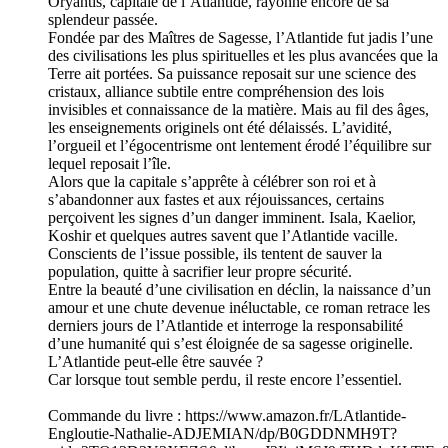
Oryantis, capitale de l’Atlantide, rayonne encore de sa
splendeur passée.
Fondée par des Maîtres de Sagesse, l’Atlantide fut jadis l’une
des civilisations les plus spirituelles et les plus avancées que la
Terre ait portées. Sa puissance reposait sur une science des
cristaux, alliance subtile entre compréhension des lois
invisibles et connaissance de la matière. Mais au fil des âges,
les enseignements originels ont été délaissés. L’avidité,
l’orgueil et l’égocentrisme ont lentement érodé l’équilibre sur
lequel reposait l’île.
Alors que la capitale s’apprête à célébrer son roi et à
s’abandonner aux fastes et aux réjouissances, certains
perçoivent les signes d’un danger imminent. Isala, Kaelior,
Koshir et quelques autres savent que l’Atlantide vacille.
Conscients de l’issue possible, ils tentent de sauver la
population, quitte à sacrifier leur propre sécurité.
Entre la beauté d’une civilisation en déclin, la naissance d’un
amour et une chute devenue inéluctable, ce roman retrace les
derniers jours de l’Atlantide et interroge la responsabilité
d’une humanité qui s’est éloignée de sa sagesse originelle.
L’Atlantide peut-elle être sauvée ?
Car lorsque tout semble perdu, il reste encore l’essentiel.
Commande du livre : ⁠https://www.amazon.fr/LAtlantide-
Engloutie-Nathalie-ADJEMIAN/dp/B0GDDNMH9T?