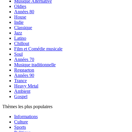
Musique Alternative
Oldies
Années 80
House
Indie
Classique
Jazz
Latino
Chillout
Film et Comédie musicale
Soul
Années 70
Musique traditionnelle
Reggaeton
Années 90
Trance
Heavy Metal
Ambient
Gospel
Thèmes les plus populaires
Informations
Culture
Sports