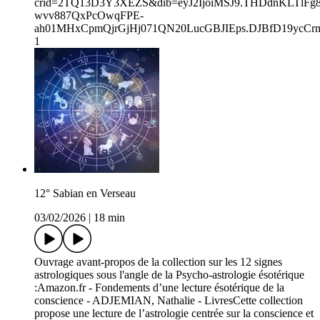
crid=2TQ13D3Y3XEZS&dib=eyJ2IjoiMSJ9.THDdnKLTlFg8
wvv887QxPcOwqFPE-
ah01MHxCpmQjrGjHj071QN20LucGBJIEps.DJBfD19ycCrmU
1⁠
12° Sabian en Verseau
03/02/2026
|
18 min
Ouvrage avant-propos de la collection sur les 12 signes
astrologiques sous l'angle de la Psycho-astrologie ésotérique
:Amazon.fr - Fondements d’une lecture ésotérique de la
conscience - ADJEMIAN, Nathalie - LivresCette collection
propose une lecture de l’astrologie centrée sur la conscience et