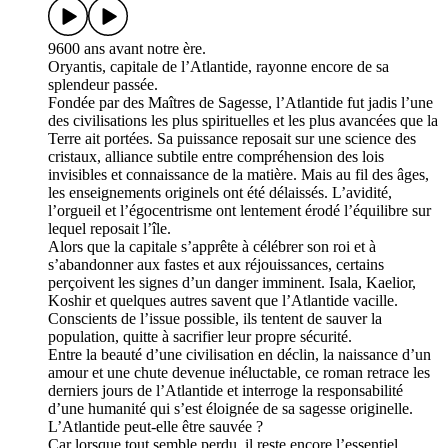
9600 ans avant notre ère.
Oryantis, capitale de l’Atlantide, rayonne encore de sa
splendeur passée.
Fondée par des Maîtres de Sagesse, l’Atlantide fut jadis l’une
des civilisations les plus spirituelles et les plus avancées que la
Terre ait portées. Sa puissance reposait sur une science des
cristaux, alliance subtile entre compréhension des lois
invisibles et connaissance de la matière. Mais au fil des âges,
les enseignements originels ont été délaissés. L’avidité,
l’orgueil et l’égocentrisme ont lentement érodé l’équilibre sur
lequel reposait l’île.
Alors que la capitale s’apprête à célébrer son roi et à
s’abandonner aux fastes et aux réjouissances, certains
perçoivent les signes d’un danger imminent. Isala, Kaelior,
Koshir et quelques autres savent que l’Atlantide vacille.
Conscients de l’issue possible, ils tentent de sauver la
population, quitte à sacrifier leur propre sécurité.
Entre la beauté d’une civilisation en déclin, la naissance d’un
amour et une chute devenue inéluctable, ce roman retrace les
derniers jours de l’Atlantide et interroge la responsabilité
d’une humanité qui s’est éloignée de sa sagesse originelle.
L’Atlantide peut-elle être sauvée ?
Car lorsque tout semble perdu, il reste encore l’essentiel.