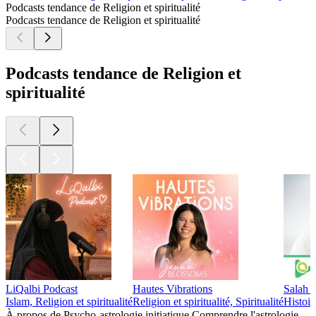
Podcasts tendance de Religion et spiritualité
Podcasts tendance de Religion et spiritualité
Podcasts tendance de Religion et
spiritualité
LiQalbi Podcast
Hautes Vibrations
Salah 
Islam, Religion et spiritualité
Religion et spiritualité, Spiritualité
Histoire
À propos de Psycho-astrologie initiatique Comprendre l'astrologie