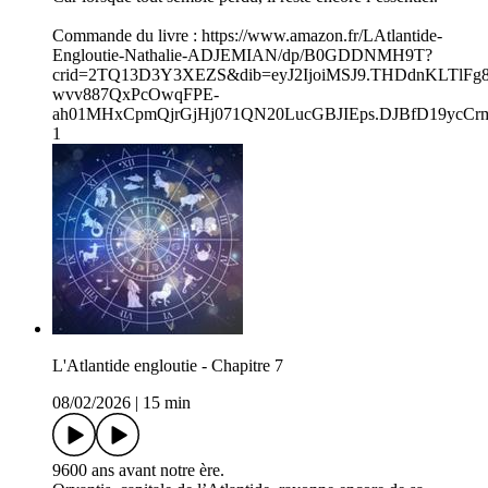
Commande du livre : ⁠https://www.amazon.fr/LAtlantide-
Engloutie-Nathalie-ADJEMIAN/dp/B0GDDNMH9T?
crid=2TQ13D3Y3XEZS&dib=eyJ2IjoiMSJ9.THDdnKLTlFg8
wvv887QxPcOwqFPE-
ah01MHxCpmQjrGjHj071QN20LucGBJIEps.DJBfD19ycCrmU
1⁠
L'Atlantide engloutie - Chapitre 7
08/02/2026
|
15 min
9600 ans avant notre ère.