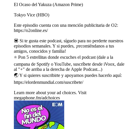
El Ocaso del Yakuza (Amazon Prime)
Tokyo Vice (HBO)
Este episodio cuenta con una mención publicitaria de O2:
https://o2online.es/
💟 Si te gusta este podcast, síguelo para no perderte nuestros
episodios semanales. Y si puedes, ¡recomiéndanos a tus
amigos, conocidos y familia!
⭐️ Pon 5 estrellitas donde escuches el podcast (dale a la
campana de Spotify o YouTube, suscríbete desde iVoox, dale
al "+" de arriba a la derecha de Apple Podcast...)
🌏 Y si quieres suscribirte y apoyarnos puedes hacerlo aquí:
https://elordenmundial.com/suscribete/
Learn more about your ad choices. Visit
megaphone.fm/adchoices