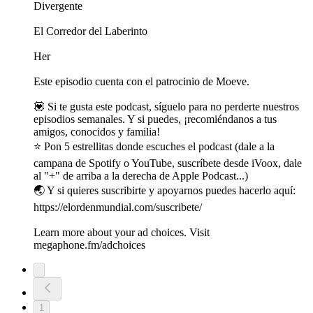
Divergente
El Corredor del Laberinto
Her
Este episodio cuenta con el patrocinio de Moeve.
💟 Si te gusta este podcast, síguelo para no perderte nuestros
episodios semanales. Y si puedes, ¡recomiéndanos a tus
amigos, conocidos y familia!
⭐️ Pon 5 estrellitas donde escuches el podcast (dale a la
campana de Spotify o YouTube, suscríbete desde iVoox, dale
al "+" de arriba a la derecha de Apple Podcast...)
🌏 Y si quieres suscribirte y apoyarnos puedes hacerlo aquí:
https://elordenmundial.com/suscribete/
Learn more about your ad choices. Visit
megaphone.fm/adchoices
1