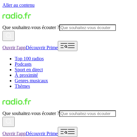
Aller au contenu
Que souhaitez-vous écouter ?
Ouvrir l'app
Découvrir Prime
Top 100 radios
Podcasts
Sport en direct
À proximité
Genres musicaux
Thèmes
Que souhaitez-vous écouter ?
Ouvrir l'app
Découvrir Prime