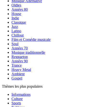
Musique Alternative
Oldies
Années 80
House
Indie
Classique
Jazz
Latino
Chillout
Film et Comédie musicale
Soul
Années 70
Musique traditionnelle
Reggaeton
Années 90
Trance
Heavy Metal
Ambient
Gospel
Thèmes les plus populaires
Informations
Culture
Sports