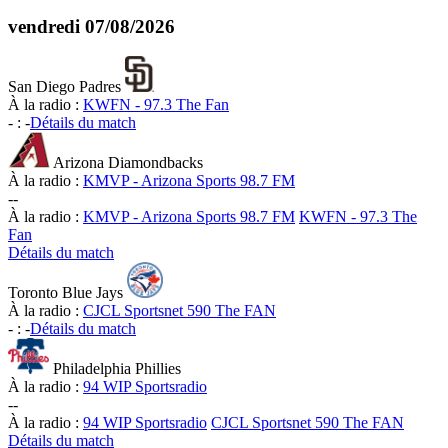
vendredi
07/08/2026
San Diego Padres
À la radio :
KWFN - 97.3 The Fan
-
:
-
Détails du match
Arizona Diamondbacks
À la radio :
KMVP - Arizona Sports 98.7 FM
-
-
À la radio :
KMVP - Arizona Sports 98.7 FM
KWFN - 97.3 The
Fan
Détails du match
Toronto Blue Jays
À la radio :
CJCL Sportsnet 590 The FAN
-
:
-
Détails du match
Philadelphia Phillies
À la radio :
94 WIP Sportsradio
-
-
À la radio :
94 WIP Sportsradio
CJCL Sportsnet 590 The FAN
Détails du match