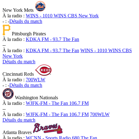
New York Mets
À la radio :
WINS - 1010 WINS CBS New York
-
:
-
Détails du match
Pittsburgh Pirates
À la radio :
KDKA FM - 93.7 The Fan
-
-
À la radio :
KDKA FM - 93.7 The Fan
WINS - 1010 WINS CBS
New York
Détails du match
Cincinnati Reds
À la radio :
700WLW
-
:
-
Détails du match
Washington Nationals
À la radio :
WJFK-FM - The Fan 106.7 FM
-
-
À la radio :
WJFK-FM - The Fan 106.7 FM
700WLW
Détails du match
Atlanta Braves
À la radio :
WCNN - Sports Radio 680 The Fan