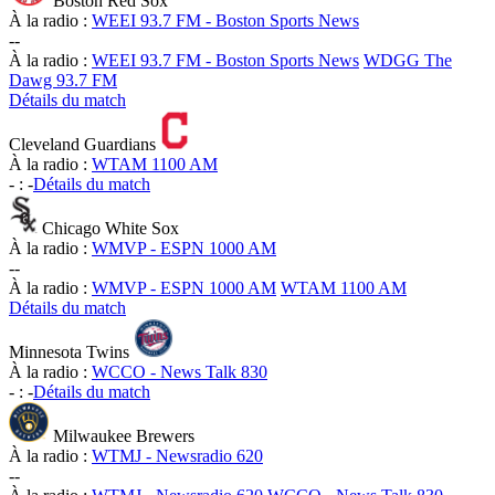
Boston Red Sox
À la radio :
WEEI 93.7 FM - Boston Sports News
-
-
À la radio :
WEEI 93.7 FM - Boston Sports News
WDGG The
Dawg 93.7 FM
Détails du match
Cleveland Guardians
À la radio :
WTAM 1100 AM
-
:
-
Détails du match
Chicago White Sox
À la radio :
WMVP - ESPN 1000 AM
-
-
À la radio :
WMVP - ESPN 1000 AM
WTAM 1100 AM
Détails du match
Minnesota Twins
À la radio :
WCCO - News Talk 830
-
:
-
Détails du match
Milwaukee Brewers
À la radio :
WTMJ - Newsradio 620
-
-