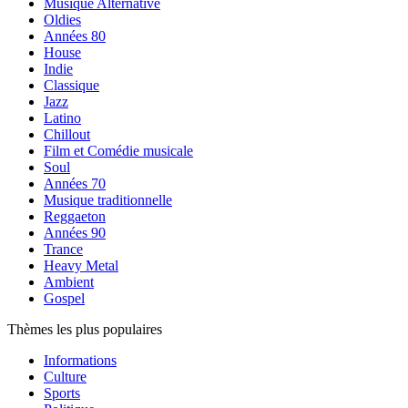
Musique Alternative
Oldies
Années 80
House
Indie
Classique
Jazz
Latino
Chillout
Film et Comédie musicale
Soul
Années 70
Musique traditionnelle
Reggaeton
Années 90
Trance
Heavy Metal
Ambient
Gospel
Thèmes les plus populaires
Informations
Culture
Sports