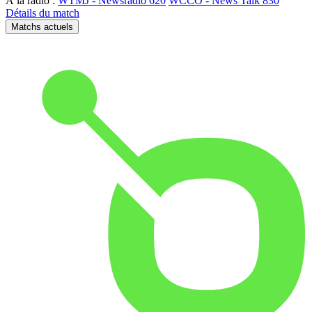
À la radio :
WTMJ - Newsradio 620
WCCO - News Talk 830
Détails du match
Matchs actuels