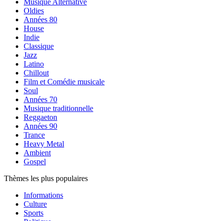
Musique Alternative
Oldies
Années 80
House
Indie
Classique
Jazz
Latino
Chillout
Film et Comédie musicale
Soul
Années 70
Musique traditionnelle
Reggaeton
Années 90
Trance
Heavy Metal
Ambient
Gospel
Thèmes les plus populaires
Informations
Culture
Sports