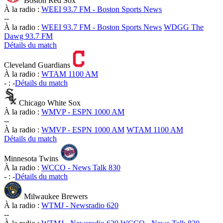
Boston Red Sox
À la radio :
WEEI 93.7 FM - Boston Sports News
-
-
À la radio :
WEEI 93.7 FM - Boston Sports News
WDGG The
Dawg 93.7 FM
Détails du match
Cleveland Guardians
À la radio :
WTAM 1100 AM
-
:
-
Détails du match
Chicago White Sox
À la radio :
WMVP - ESPN 1000 AM
-
-
À la radio :
WMVP - ESPN 1000 AM
WTAM 1100 AM
Détails du match
Minnesota Twins
À la radio :
WCCO - News Talk 830
-
:
-
Détails du match
Milwaukee Brewers
À la radio :
WTMJ - Newsradio 620
-
-