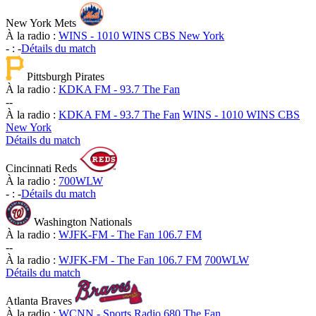
New York Mets
À la radio :
WINS - 1010 WINS CBS New York
-
:
-
Détails du match
Pittsburgh Pirates
À la radio :
KDKA FM - 93.7 The Fan
-
-
À la radio :
KDKA FM - 93.7 The Fan
WINS - 1010 WINS CBS
New York
Détails du match
Cincinnati Reds
À la radio :
700WLW
-
:
-
Détails du match
Washington Nationals
À la radio :
WJFK-FM - The Fan 106.7 FM
-
-
À la radio :
WJFK-FM - The Fan 106.7 FM
700WLW
Détails du match
Atlanta Braves
À la radio :
WCNN - Sports Radio 680 The Fan