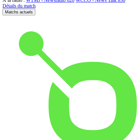
À la radio :
WTMJ - Newsradio 620
WCCO - News Talk 830
Détails du match
Matchs actuels