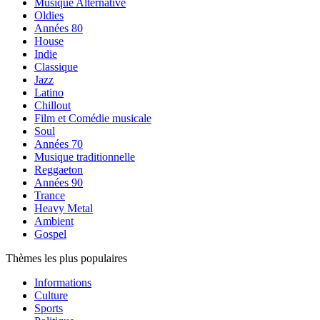
Musique Alternative
Oldies
Années 80
House
Indie
Classique
Jazz
Latino
Chillout
Film et Comédie musicale
Soul
Années 70
Musique traditionnelle
Reggaeton
Années 90
Trance
Heavy Metal
Ambient
Gospel
Thèmes les plus populaires
Informations
Culture
Sports