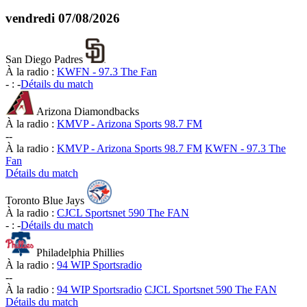
vendredi
07/08/2026
San Diego Padres
À la radio :
KWFN - 97.3 The Fan
-
:
-
Détails du match
Arizona Diamondbacks
À la radio :
KMVP - Arizona Sports 98.7 FM
-
-
À la radio :
KMVP - Arizona Sports 98.7 FM
KWFN - 97.3 The
Fan
Détails du match
Toronto Blue Jays
À la radio :
CJCL Sportsnet 590 The FAN
-
:
-
Détails du match
Philadelphia Phillies
À la radio :
94 WIP Sportsradio
-
-
À la radio :
94 WIP Sportsradio
CJCL Sportsnet 590 The FAN
Détails du match