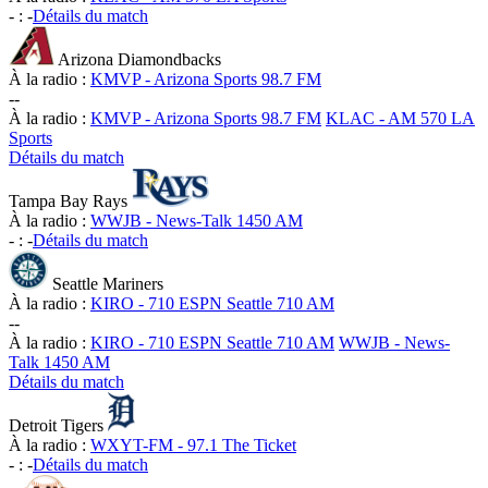
-
:
-
Détails du match
Arizona Diamondbacks
À la radio :
KMVP - Arizona Sports 98.7 FM
-
-
À la radio :
KMVP - Arizona Sports 98.7 FM
KLAC - AM 570 LA
Sports
Détails du match
Tampa Bay Rays
À la radio :
WWJB - News-Talk 1450 AM
-
:
-
Détails du match
Seattle Mariners
À la radio :
KIRO - 710 ESPN Seattle 710 AM
-
-
À la radio :
KIRO - 710 ESPN Seattle 710 AM
WWJB - News-
Talk 1450 AM
Détails du match
Detroit Tigers
À la radio :
WXYT-FM - 97.1 The Ticket
-
:
-
Détails du match