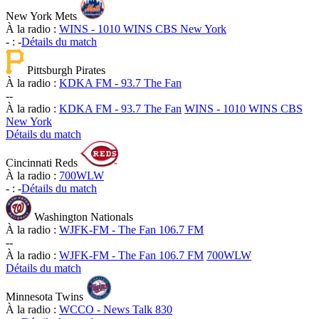
New York Mets
À la radio :
WINS - 1010 WINS CBS New York
-
:
-
Détails du match
Pittsburgh Pirates
À la radio :
KDKA FM - 93.7 The Fan
-
-
À la radio :
KDKA FM - 93.7 The Fan
WINS - 1010 WINS CBS
New York
Détails du match
Cincinnati Reds
À la radio :
700WLW
-
:
-
Détails du match
Washington Nationals
À la radio :
WJFK-FM - The Fan 106.7 FM
-
-
À la radio :
WJFK-FM - The Fan 106.7 FM
700WLW
Détails du match
Minnesota Twins
À la radio :
WCCO - News Talk 830