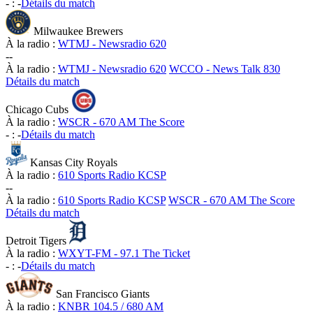
-
:
-
Détails du match
Milwaukee Brewers
À la radio :
WTMJ - Newsradio 620
-
-
À la radio :
WTMJ - Newsradio 620
WCCO - News Talk 830
Détails du match
Chicago Cubs
À la radio :
WSCR - 670 AM The Score
-
:
-
Détails du match
Kansas City Royals
À la radio :
610 Sports Radio KCSP
-
-
À la radio :
610 Sports Radio KCSP
WSCR - 670 AM The Score
Détails du match
Detroit Tigers
À la radio :
WXYT-FM - 97.1 The Ticket
-
:
-
Détails du match
San Francisco Giants
À la radio :
KNBR 104.5 / 680 AM