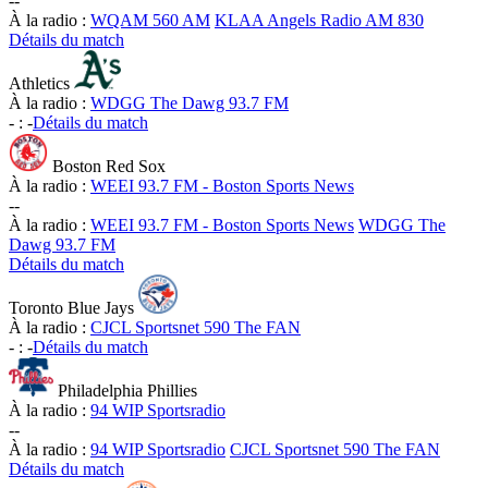
-
-
À la radio :
WQAM 560 AM
KLAA Angels Radio AM 830
Détails du match
Athletics
À la radio :
WDGG The Dawg 93.7 FM
-
:
-
Détails du match
Boston Red Sox
À la radio :
WEEI 93.7 FM - Boston Sports News
-
-
À la radio :
WEEI 93.7 FM - Boston Sports News
WDGG The
Dawg 93.7 FM
Détails du match
Toronto Blue Jays
À la radio :
CJCL Sportsnet 590 The FAN
-
:
-
Détails du match
Philadelphia Phillies
À la radio :
94 WIP Sportsradio
-
-
À la radio :
94 WIP Sportsradio
CJCL Sportsnet 590 The FAN
Détails du match