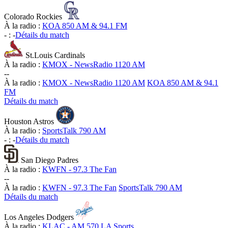
Colorado Rockies
À la radio :
KOA 850 AM & 94.1 FM
-
:
-
Détails du match
St.Louis Cardinals
À la radio :
KMOX - NewsRadio 1120 AM
-
-
À la radio :
KMOX - NewsRadio 1120 AM
KOA 850 AM & 94.1
FM
Détails du match
Houston Astros
À la radio :
SportsTalk 790 AM
-
:
-
Détails du match
San Diego Padres
À la radio :
KWFN - 97.3 The Fan
-
-
À la radio :
KWFN - 97.3 The Fan
SportsTalk 790 AM
Détails du match
Los Angeles Dodgers
À la radio :
KLAC - AM 570 LA Sports