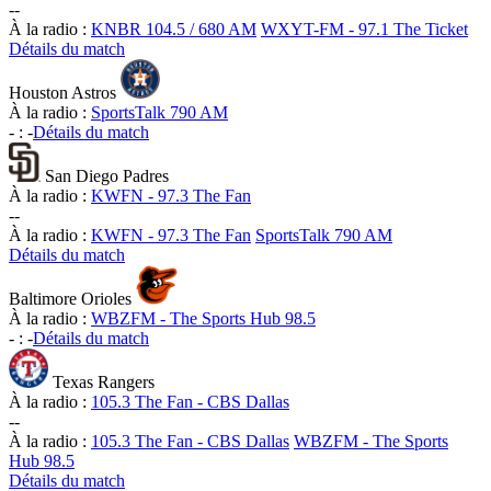
-
-
À la radio :
KNBR 104.5 / 680 AM
WXYT-FM - 97.1 The Ticket
Détails du match
Houston Astros
À la radio :
SportsTalk 790 AM
-
:
-
Détails du match
San Diego Padres
À la radio :
KWFN - 97.3 The Fan
-
-
À la radio :
KWFN - 97.3 The Fan
SportsTalk 790 AM
Détails du match
Baltimore Orioles
À la radio :
WBZFM - The Sports Hub 98.5
-
:
-
Détails du match
Texas Rangers
À la radio :
105.3 The Fan - CBS Dallas
-
-
À la radio :
105.3 The Fan - CBS Dallas
WBZFM - The Sports
Hub 98.5
Détails du match