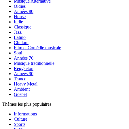
Musique Alternative
Oldies
Années 80
House
Indie
Classique
Jazz
Latino
Chillout
Film et Comédie musicale
Soul
Années 70
Musique traditionnelle
Reggaeton
Années 90
Trance
Heavy Metal
Ambient
Gospel
Thèmes les plus populaires
Informations
Culture
Sports