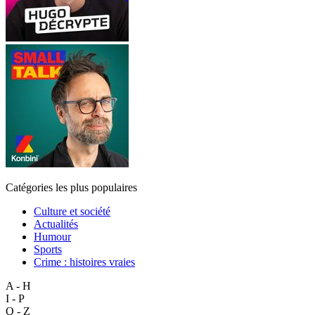
Catégories les plus populaires
Culture et société
Actualités
Humour
Sports
Crime : histoires vraies
A - H
I - P
Q - Z