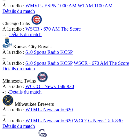
-
-
À la radio :
WMVP - ESPN 1000 AM
WTAM 1100 AM
Détails du match
Chicago Cubs
À la radio :
WSCR - 670 AM The Score
-
:
-
Détails du match
Kansas City Royals
À la radio :
610 Sports Radio KCSP
-
-
À la radio :
610 Sports Radio KCSP
WSCR - 670 AM The Score
Détails du match
Minnesota Twins
À la radio :
WCCO - News Talk 830
-
:
-
Détails du match
Milwaukee Brewers
À la radio :
WTMJ - Newsradio 620
-
-
À la radio :
WTMJ - Newsradio 620
WCCO - News Talk 830
Détails du match