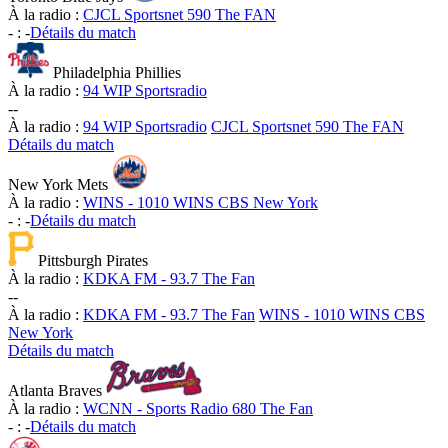
À la radio :
CJCL Sportsnet 590 The FAN
-
:
-
Détails du match
Philadelphia Phillies
À la radio :
94 WIP Sportsradio
-
-
À la radio :
94 WIP Sportsradio
CJCL Sportsnet 590 The FAN
Détails du match
New York Mets
À la radio :
WINS - 1010 WINS CBS New York
-
:
-
Détails du match
Pittsburgh Pirates
À la radio :
KDKA FM - 93.7 The Fan
-
-
À la radio :
KDKA FM - 93.7 The Fan
WINS - 1010 WINS CBS
New York
Détails du match
Atlanta Braves
À la radio :
WCNN - Sports Radio 680 The Fan
-
:
-
Détails du match