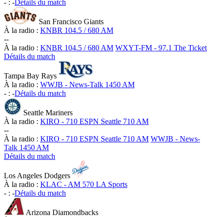
-
:
-
Détails du match
San Francisco Giants
À la radio :
KNBR 104.5 / 680 AM
-
-
À la radio :
KNBR 104.5 / 680 AM
WXYT-FM - 97.1 The Ticket
Détails du match
Tampa Bay Rays
À la radio :
WWJB - News-Talk 1450 AM
-
:
-
Détails du match
Seattle Mariners
À la radio :
KIRO - 710 ESPN Seattle 710 AM
-
-
À la radio :
KIRO - 710 ESPN Seattle 710 AM
WWJB - News-
Talk 1450 AM
Détails du match
Los Angeles Dodgers
À la radio :
KLAC - AM 570 LA Sports
-
:
-
Détails du match
Arizona Diamondbacks