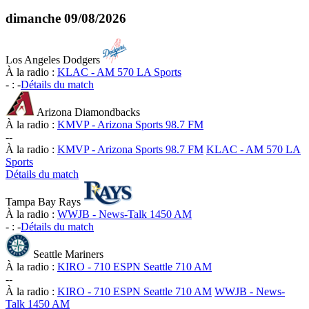
dimanche
09/08/2026
Los Angeles Dodgers
À la radio :
KLAC - AM 570 LA Sports
-
:
-
Détails du match
Arizona Diamondbacks
À la radio :
KMVP - Arizona Sports 98.7 FM
-
-
À la radio :
KMVP - Arizona Sports 98.7 FM
KLAC - AM 570 LA
Sports
Détails du match
Tampa Bay Rays
À la radio :
WWJB - News-Talk 1450 AM
-
:
-
Détails du match
Seattle Mariners
À la radio :
KIRO - 710 ESPN Seattle 710 AM
-
-
À la radio :
KIRO - 710 ESPN Seattle 710 AM
WWJB - News-
Talk 1450 AM