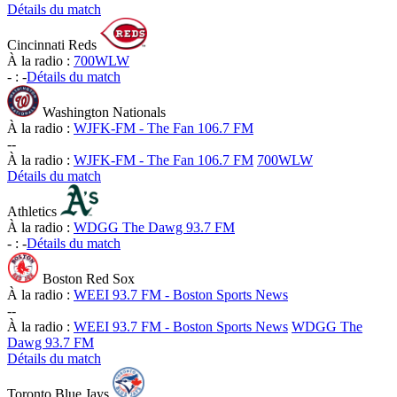
Détails du match
Cincinnati Reds
À la radio :
700WLW
-
:
-
Détails du match
Washington Nationals
À la radio :
WJFK-FM - The Fan 106.7 FM
-
-
À la radio :
WJFK-FM - The Fan 106.7 FM
700WLW
Détails du match
Athletics
À la radio :
WDGG The Dawg 93.7 FM
-
:
-
Détails du match
Boston Red Sox
À la radio :
WEEI 93.7 FM - Boston Sports News
-
-
À la radio :
WEEI 93.7 FM - Boston Sports News
WDGG The
Dawg 93.7 FM
Détails du match
Toronto Blue Jays