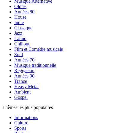
Musique Alternative
Oldies
Années 80
House
Indie
Classique
Jazz
Latino
Chillout
Film et Comédie musicale
Soul
Années 70
Musique traditionnelle
Reggaeton
Années 90
Trance
Heavy Metal
Ambient
Gospel
Thèmes les plus populaires
Informations
Culture
Sports