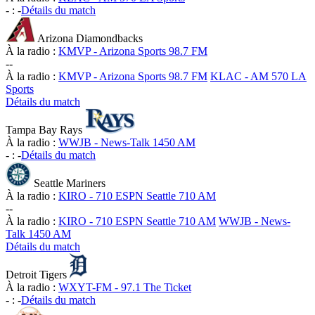
-
:
-
Détails du match
Arizona Diamondbacks
À la radio :
KMVP - Arizona Sports 98.7 FM
-
-
À la radio :
KMVP - Arizona Sports 98.7 FM
KLAC - AM 570 LA
Sports
Détails du match
Tampa Bay Rays
À la radio :
WWJB - News-Talk 1450 AM
-
:
-
Détails du match
Seattle Mariners
À la radio :
KIRO - 710 ESPN Seattle 710 AM
-
-
À la radio :
KIRO - 710 ESPN Seattle 710 AM
WWJB - News-
Talk 1450 AM
Détails du match
Detroit Tigers
À la radio :
WXYT-FM - 97.1 The Ticket
-
:
-
Détails du match