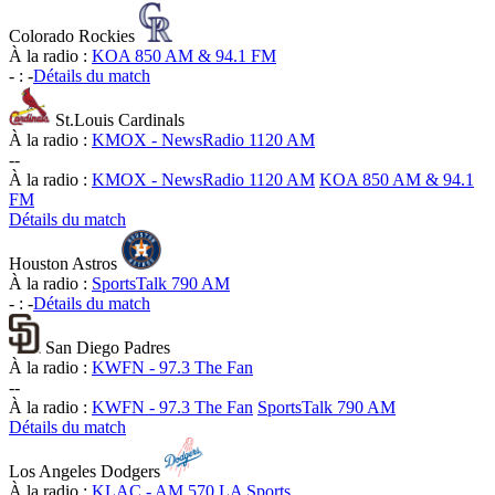
Colorado Rockies
À la radio :
KOA 850 AM & 94.1 FM
-
:
-
Détails du match
St.Louis Cardinals
À la radio :
KMOX - NewsRadio 1120 AM
-
-
À la radio :
KMOX - NewsRadio 1120 AM
KOA 850 AM & 94.1
FM
Détails du match
Houston Astros
À la radio :
SportsTalk 790 AM
-
:
-
Détails du match
San Diego Padres
À la radio :
KWFN - 97.3 The Fan
-
-
À la radio :
KWFN - 97.3 The Fan
SportsTalk 790 AM
Détails du match
Los Angeles Dodgers
À la radio :
KLAC - AM 570 LA Sports