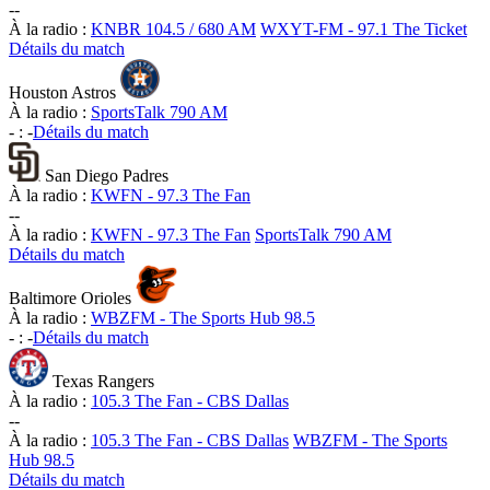
-
-
À la radio :
KNBR 104.5 / 680 AM
WXYT-FM - 97.1 The Ticket
Détails du match
Houston Astros
À la radio :
SportsTalk 790 AM
-
:
-
Détails du match
San Diego Padres
À la radio :
KWFN - 97.3 The Fan
-
-
À la radio :
KWFN - 97.3 The Fan
SportsTalk 790 AM
Détails du match
Baltimore Orioles
À la radio :
WBZFM - The Sports Hub 98.5
-
:
-
Détails du match
Texas Rangers
À la radio :
105.3 The Fan - CBS Dallas
-
-
À la radio :
105.3 The Fan - CBS Dallas
WBZFM - The Sports
Hub 98.5
Détails du match