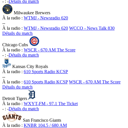
-
:
-
Détails du match
Milwaukee Brewers
À la radio :
WTMJ - Newsradio 620
-
-
À la radio :
WTMJ - Newsradio 620
WCCO - News Talk 830
Détails du match
Chicago Cubs
À la radio :
WSCR - 670 AM The Score
-
:
-
Détails du match
Kansas City Royals
À la radio :
610 Sports Radio KCSP
-
-
À la radio :
610 Sports Radio KCSP
WSCR - 670 AM The Score
Détails du match
Detroit Tigers
À la radio :
WXYT-FM - 97.1 The Ticket
-
:
-
Détails du match
San Francisco Giants
À la radio :
KNBR 104.5 / 680 AM