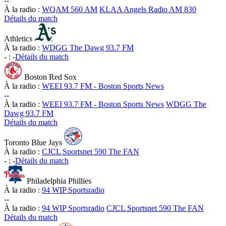
-
-
À la radio :
WQAM 560 AM
KLAA Angels Radio AM 830
Détails du match
Athletics
À la radio :
WDGG The Dawg 93.7 FM
-
:
-
Détails du match
Boston Red Sox
À la radio :
WEEI 93.7 FM - Boston Sports News
-
-
À la radio :
WEEI 93.7 FM - Boston Sports News
WDGG The
Dawg 93.7 FM
Détails du match
Toronto Blue Jays
À la radio :
CJCL Sportsnet 590 The FAN
-
:
-
Détails du match
Philadelphia Phillies
À la radio :
94 WIP Sportsradio
-
-
À la radio :
94 WIP Sportsradio
CJCL Sportsnet 590 The FAN
Détails du match