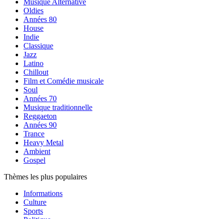
Musique Alternative
Oldies
Années 80
House
Indie
Classique
Jazz
Latino
Chillout
Film et Comédie musicale
Soul
Années 70
Musique traditionnelle
Reggaeton
Années 90
Trance
Heavy Metal
Ambient
Gospel
Thèmes les plus populaires
Informations
Culture
Sports