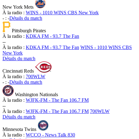
New York Mets
À la radio :
WINS - 1010 WINS CBS New York
-
:
-
Détails du match
Pittsburgh Pirates
À la radio :
KDKA FM - 93.7 The Fan
-
-
À la radio :
KDKA FM - 93.7 The Fan
WINS - 1010 WINS CBS
New York
Détails du match
Cincinnati Reds
À la radio :
700WLW
-
:
-
Détails du match
Washington Nationals
À la radio :
WJFK-FM - The Fan 106.7 FM
-
-
À la radio :
WJFK-FM - The Fan 106.7 FM
700WLW
Détails du match
Minnesota Twins
À la radio :
WCCO - News Talk 830