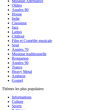
Musique Alternative
Oldies
Années 80
House
Indie
Classique
Jazz
Latino
Chillout
Film et Comédie musicale
Soul
Années 70
Musique traditionnelle
Reggaeton
Années 90
Trance
Heavy Metal
Ambient
Gospel
Thèmes les plus populaires
Informations
Culture
Sports