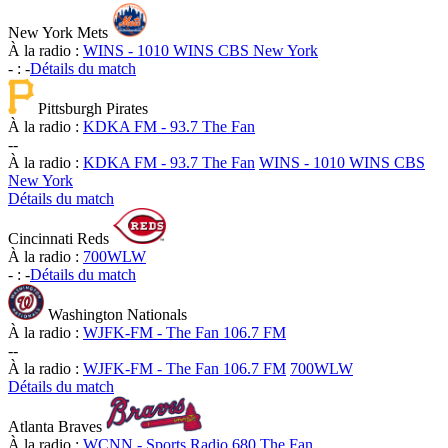
New York Mets
À la radio :
WINS - 1010 WINS CBS New York
-
:
-
Détails du match
Pittsburgh Pirates
À la radio :
KDKA FM - 93.7 The Fan
-
-
À la radio :
KDKA FM - 93.7 The Fan
WINS - 1010 WINS CBS
New York
Détails du match
Cincinnati Reds
À la radio :
700WLW
-
:
-
Détails du match
Washington Nationals
À la radio :
WJFK-FM - The Fan 106.7 FM
-
-
À la radio :
WJFK-FM - The Fan 106.7 FM
700WLW
Détails du match
Atlanta Braves
À la radio :
WCNN - Sports Radio 680 The Fan