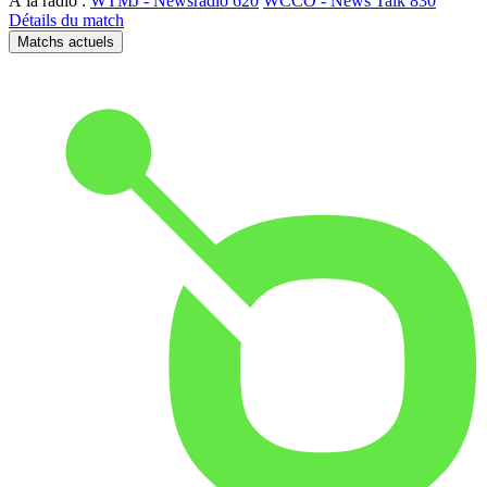
À la radio :
WTMJ - Newsradio 620
WCCO - News Talk 830
Détails du match
Matchs actuels