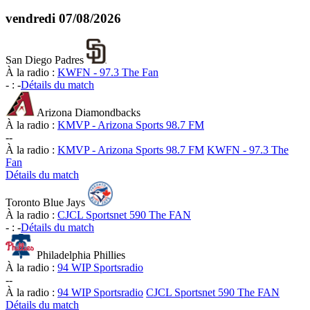
vendredi
07/08/2026
San Diego Padres
À la radio :
KWFN - 97.3 The Fan
-
:
-
Détails du match
Arizona Diamondbacks
À la radio :
KMVP - Arizona Sports 98.7 FM
-
-
À la radio :
KMVP - Arizona Sports 98.7 FM
KWFN - 97.3 The
Fan
Détails du match
Toronto Blue Jays
À la radio :
CJCL Sportsnet 590 The FAN
-
:
-
Détails du match
Philadelphia Phillies
À la radio :
94 WIP Sportsradio
-
-
À la radio :
94 WIP Sportsradio
CJCL Sportsnet 590 The FAN
Détails du match