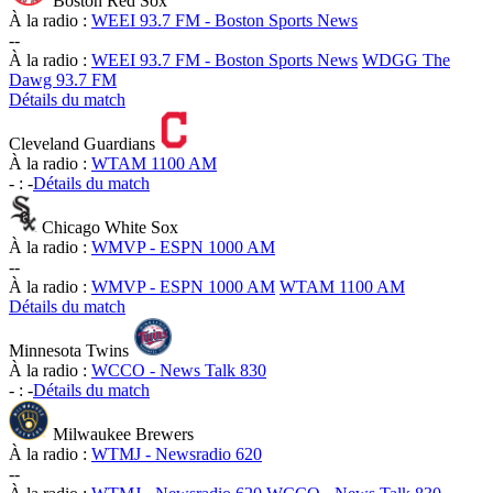
Boston Red Sox
À la radio :
WEEI 93.7 FM - Boston Sports News
-
-
À la radio :
WEEI 93.7 FM - Boston Sports News
WDGG The
Dawg 93.7 FM
Détails du match
Cleveland Guardians
À la radio :
WTAM 1100 AM
-
:
-
Détails du match
Chicago White Sox
À la radio :
WMVP - ESPN 1000 AM
-
-
À la radio :
WMVP - ESPN 1000 AM
WTAM 1100 AM
Détails du match
Minnesota Twins
À la radio :
WCCO - News Talk 830
-
:
-
Détails du match
Milwaukee Brewers
À la radio :
WTMJ - Newsradio 620
-
-