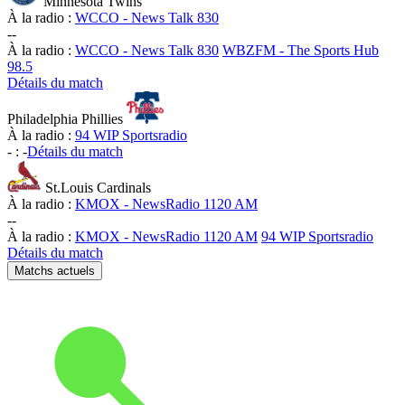
Minnesota Twins
À la radio :
WCCO - News Talk 830
-
-
À la radio :
WCCO - News Talk 830
WBZFM - The Sports Hub
98.5
Détails du match
Philadelphia Phillies
À la radio :
94 WIP Sportsradio
-
:
-
Détails du match
St.Louis Cardinals
À la radio :
KMOX - NewsRadio 1120 AM
-
-
À la radio :
KMOX - NewsRadio 1120 AM
94 WIP Sportsradio
Détails du match
Matchs actuels