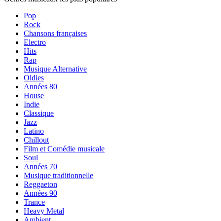
Pop
Rock
Chansons françaises
Electro
Hits
Rap
Musique Alternative
Oldies
Années 80
House
Indie
Classique
Jazz
Latino
Chillout
Film et Comédie musicale
Soul
Années 70
Musique traditionnelle
Reggaeton
Années 90
Trance
Heavy Metal
Ambient