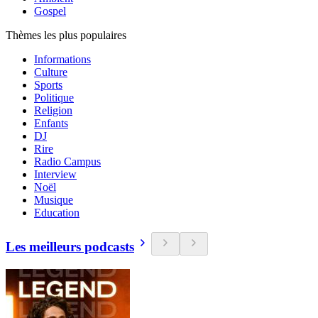
Gospel
Thèmes les plus populaires
Informations
Culture
Sports
Politique
Religion
Enfants
DJ
Rire
Radio Campus
Interview
Noël
Musique
Education
Les meilleurs podcasts