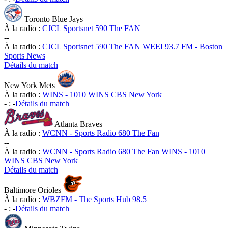
Toronto Blue Jays
À la radio :
CJCL Sportsnet 590 The FAN
-
-
À la radio :
CJCL Sportsnet 590 The FAN
WEEI 93.7 FM - Boston
Sports News
Détails du match
New York Mets
À la radio :
WINS - 1010 WINS CBS New York
-
:
-
Détails du match
Atlanta Braves
À la radio :
WCNN - Sports Radio 680 The Fan
-
-
À la radio :
WCNN - Sports Radio 680 The Fan
WINS - 1010
WINS CBS New York
Détails du match
Baltimore Orioles
À la radio :
WBZFM - The Sports Hub 98.5
-
:
-
Détails du match