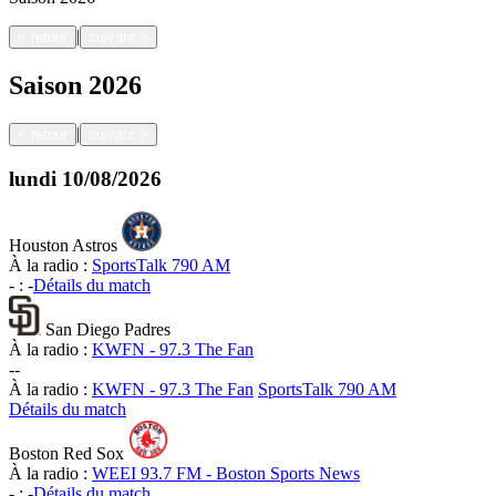
|
<
retour
suivant
>
Saison
2026
|
<
retour
suivant
>
lundi
10/08/2026
Houston Astros
À la radio :
SportsTalk 790 AM
-
:
-
Détails du match
San Diego Padres
À la radio :
KWFN - 97.3 The Fan
-
-
À la radio :
KWFN - 97.3 The Fan
SportsTalk 790 AM
Détails du match
Boston Red Sox
À la radio :
WEEI 93.7 FM - Boston Sports News
-
:
-
Détails du match