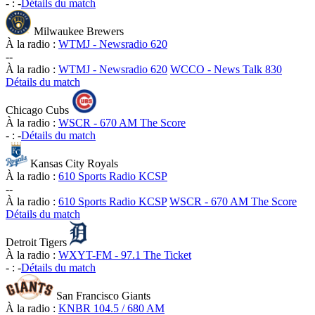
-
:
-
Détails du match
Milwaukee Brewers
À la radio :
WTMJ - Newsradio 620
-
-
À la radio :
WTMJ - Newsradio 620
WCCO - News Talk 830
Détails du match
Chicago Cubs
À la radio :
WSCR - 670 AM The Score
-
:
-
Détails du match
Kansas City Royals
À la radio :
610 Sports Radio KCSP
-
-
À la radio :
610 Sports Radio KCSP
WSCR - 670 AM The Score
Détails du match
Detroit Tigers
À la radio :
WXYT-FM - 97.1 The Ticket
-
:
-
Détails du match
San Francisco Giants
À la radio :
KNBR 104.5 / 680 AM