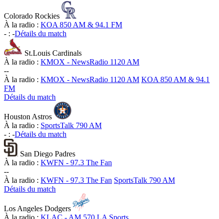
Colorado Rockies
À la radio :
KOA 850 AM & 94.1 FM
-
:
-
Détails du match
St.Louis Cardinals
À la radio :
KMOX - NewsRadio 1120 AM
-
-
À la radio :
KMOX - NewsRadio 1120 AM
KOA 850 AM & 94.1
FM
Détails du match
Houston Astros
À la radio :
SportsTalk 790 AM
-
:
-
Détails du match
San Diego Padres
À la radio :
KWFN - 97.3 The Fan
-
-
À la radio :
KWFN - 97.3 The Fan
SportsTalk 790 AM
Détails du match
Los Angeles Dodgers
À la radio :
KLAC - AM 570 LA Sports