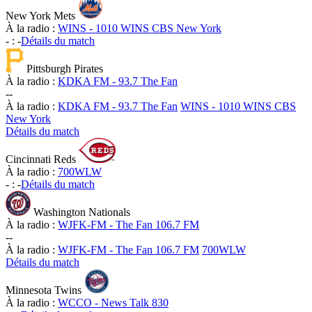
New York Mets
À la radio :
WINS - 1010 WINS CBS New York
-
:
-
Détails du match
Pittsburgh Pirates
À la radio :
KDKA FM - 93.7 The Fan
-
-
À la radio :
KDKA FM - 93.7 The Fan
WINS - 1010 WINS CBS
New York
Détails du match
Cincinnati Reds
À la radio :
700WLW
-
:
-
Détails du match
Washington Nationals
À la radio :
WJFK-FM - The Fan 106.7 FM
-
-
À la radio :
WJFK-FM - The Fan 106.7 FM
700WLW
Détails du match
Minnesota Twins
À la radio :
WCCO - News Talk 830