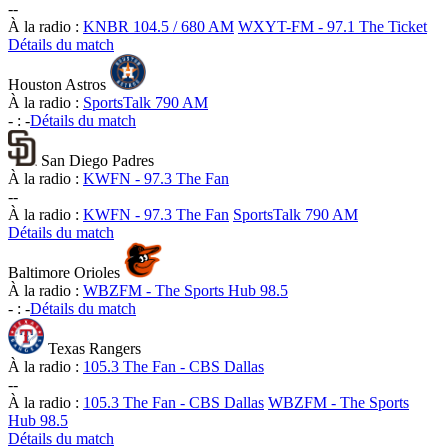
-
-
À la radio :
KNBR 104.5 / 680 AM
WXYT-FM - 97.1 The Ticket
Détails du match
Houston Astros
À la radio :
SportsTalk 790 AM
-
:
-
Détails du match
San Diego Padres
À la radio :
KWFN - 97.3 The Fan
-
-
À la radio :
KWFN - 97.3 The Fan
SportsTalk 790 AM
Détails du match
Baltimore Orioles
À la radio :
WBZFM - The Sports Hub 98.5
-
:
-
Détails du match
Texas Rangers
À la radio :
105.3 The Fan - CBS Dallas
-
-
À la radio :
105.3 The Fan - CBS Dallas
WBZFM - The Sports
Hub 98.5
Détails du match