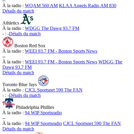
-
-
À la radio :
WQAM 560 AM
KLAA Angels Radio AM 830
Détails du match
Athletics
À la radio :
WDGG The Dawg 93.7 FM
-
:
-
Détails du match
Boston Red Sox
À la radio :
WEEI 93.7 FM - Boston Sports News
-
-
À la radio :
WEEI 93.7 FM - Boston Sports News
WDGG The
Dawg 93.7 FM
Détails du match
Toronto Blue Jays
À la radio :
CJCL Sportsnet 590 The FAN
-
:
-
Détails du match
Philadelphia Phillies
À la radio :
94 WIP Sportsradio
-
-
À la radio :
94 WIP Sportsradio
CJCL Sportsnet 590 The FAN
Détails du match