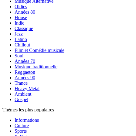
Musique Alternative
Oldies
Années 80
House
Indie
Classique
Jazz
Latino
Chillout
Film et Comédie musicale
Soul
Années 70
Musique traditionnelle
Reggaeton
Années 90
Trance
Heavy Metal
Ambient
Gospel
Thèmes les plus populaires
Informations
Culture
Sports