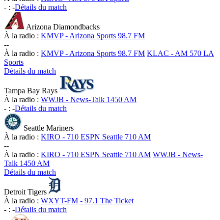
-
:
-
Détails du match
Arizona Diamondbacks
À la radio :
KMVP - Arizona Sports 98.7 FM
-
-
À la radio :
KMVP - Arizona Sports 98.7 FM
KLAC - AM 570 LA
Sports
Détails du match
Tampa Bay Rays
À la radio :
WWJB - News-Talk 1450 AM
-
:
-
Détails du match
Seattle Mariners
À la radio :
KIRO - 710 ESPN Seattle 710 AM
-
-
À la radio :
KIRO - 710 ESPN Seattle 710 AM
WWJB - News-
Talk 1450 AM
Détails du match
Detroit Tigers
À la radio :
WXYT-FM - 97.1 The Ticket
-
:
-
Détails du match