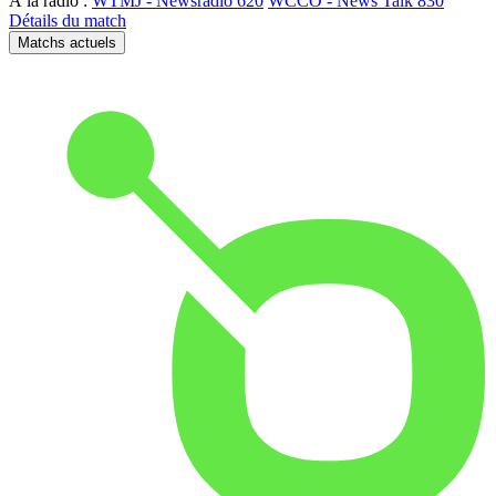
À la radio :
WTMJ - Newsradio 620
WCCO - News Talk 830
Détails du match
Matchs actuels