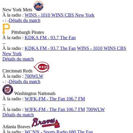
New York Mets
À la radio :
WINS - 1010 WINS CBS New York
-
:
-
Détails du match
Pittsburgh Pirates
À la radio :
KDKA FM - 93.7 The Fan
-
-
À la radio :
KDKA FM - 93.7 The Fan
WINS - 1010 WINS CBS
New York
Détails du match
Cincinnati Reds
À la radio :
700WLW
-
:
-
Détails du match
Washington Nationals
À la radio :
WJFK-FM - The Fan 106.7 FM
-
-
À la radio :
WJFK-FM - The Fan 106.7 FM
700WLW
Détails du match
Atlanta Braves
À la radio :
WCNN - Sports Radio 680 The Fan