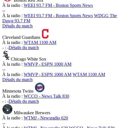
Boston Red Sox
À la radio :
WEEI 93.7 FM - Boston Sports News
-
-
À la radio :
WEEI 93.7 FM - Boston Sports News
WDGG The
Dawg 93.7 FM
Détails du match
Cleveland Guardians
À la radio :
WTAM 1100 AM
-
:
-
Détails du match
Chicago White Sox
À la radio :
WMVP - ESPN 1000 AM
-
-
À la radio :
WMVP - ESPN 1000 AM
WTAM 1100 AM
Détails du match
Minnesota Twins
À la radio :
WCCO - News Talk 830
-
:
-
Détails du match
Milwaukee Brewers
À la radio :
WTMJ - Newsradio 620
-
-