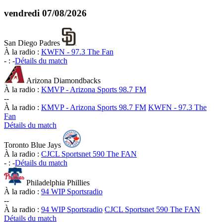
vendredi
07/08/2026
San Diego Padres
À la radio :
KWFN - 97.3 The Fan
-
:
-
Détails du match
Arizona Diamondbacks
À la radio :
KMVP - Arizona Sports 98.7 FM
-
-
À la radio :
KMVP - Arizona Sports 98.7 FM
KWFN - 97.3 The
Fan
Détails du match
Toronto Blue Jays
À la radio :
CJCL Sportsnet 590 The FAN
-
:
-
Détails du match
Philadelphia Phillies
À la radio :
94 WIP Sportsradio
-
-
À la radio :
94 WIP Sportsradio
CJCL Sportsnet 590 The FAN
Détails du match