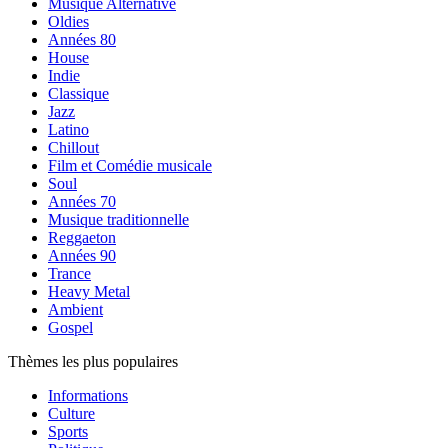
Musique Alternative
Oldies
Années 80
House
Indie
Classique
Jazz
Latino
Chillout
Film et Comédie musicale
Soul
Années 70
Musique traditionnelle
Reggaeton
Années 90
Trance
Heavy Metal
Ambient
Gospel
Thèmes les plus populaires
Informations
Culture
Sports