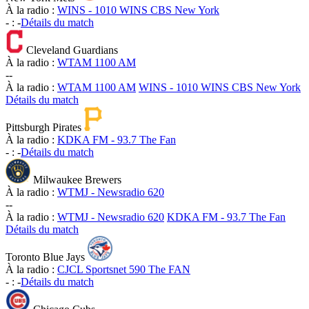
À la radio :
WINS - 1010 WINS CBS New York
-
:
-
Détails du match
Cleveland Guardians
À la radio :
WTAM 1100 AM
-
-
À la radio :
WTAM 1100 AM
WINS - 1010 WINS CBS New York
Détails du match
Pittsburgh Pirates
À la radio :
KDKA FM - 93.7 The Fan
-
:
-
Détails du match
Milwaukee Brewers
À la radio :
WTMJ - Newsradio 620
-
-
À la radio :
WTMJ - Newsradio 620
KDKA FM - 93.7 The Fan
Détails du match
Toronto Blue Jays
À la radio :
CJCL Sportsnet 590 The FAN
-
:
-
Détails du match