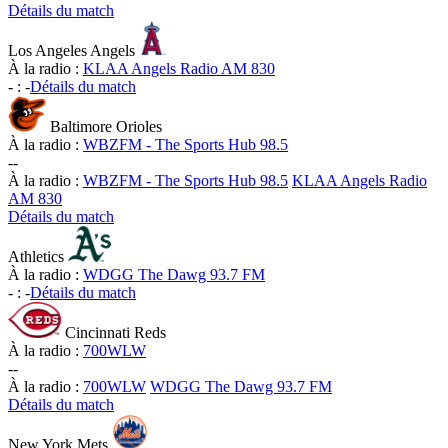
Détails du match
Los Angeles Angels
À la radio :
KLAA Angels Radio AM 830
-
:
-
Détails du match
Baltimore Orioles
À la radio :
WBZFM - The Sports Hub 98.5
-
-
À la radio :
WBZFM - The Sports Hub 98.5
KLAA Angels Radio
AM 830
Détails du match
Athletics
À la radio :
WDGG The Dawg 93.7 FM
-
:
-
Détails du match
Cincinnati Reds
À la radio :
700WLW
-
-
À la radio :
700WLW
WDGG The Dawg 93.7 FM
Détails du match
New York Mets