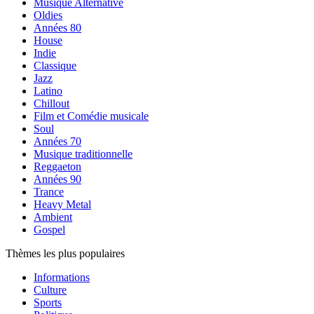
Musique Alternative
Oldies
Années 80
House
Indie
Classique
Jazz
Latino
Chillout
Film et Comédie musicale
Soul
Années 70
Musique traditionnelle
Reggaeton
Années 90
Trance
Heavy Metal
Ambient
Gospel
Thèmes les plus populaires
Informations
Culture
Sports