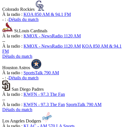
Colorado Rockies
À la radio :
KOA 850 AM & 94.1 FM
-
:
-
Détails du match
St.Louis Cardinals
À la radio :
KMOX - NewsRadio 1120 AM
-
-
À la radio :
KMOX - NewsRadio 1120 AM
KOA 850 AM & 94.1
FM
Détails du match
Houston Astros
À la radio :
SportsTalk 790 AM
-
:
-
Détails du match
San Diego Padres
À la radio :
KWFN - 97.3 The Fan
-
-
À la radio :
KWFN - 97.3 The Fan
SportsTalk 790 AM
Détails du match
Los Angeles Dodgers
À la radio :
KLAC - AM 570 LA Sports