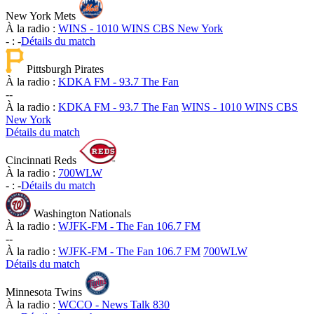
New York Mets
À la radio :
WINS - 1010 WINS CBS New York
-
:
-
Détails du match
Pittsburgh Pirates
À la radio :
KDKA FM - 93.7 The Fan
-
-
À la radio :
KDKA FM - 93.7 The Fan
WINS - 1010 WINS CBS
New York
Détails du match
Cincinnati Reds
À la radio :
700WLW
-
:
-
Détails du match
Washington Nationals
À la radio :
WJFK-FM - The Fan 106.7 FM
-
-
À la radio :
WJFK-FM - The Fan 106.7 FM
700WLW
Détails du match
Minnesota Twins
À la radio :
WCCO - News Talk 830