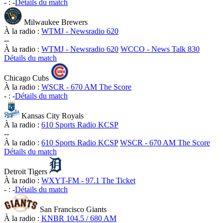
-
:
-
Détails du match
Milwaukee Brewers
À la radio :
WTMJ - Newsradio 620
-
-
À la radio :
WTMJ - Newsradio 620
WCCO - News Talk 830
Détails du match
Chicago Cubs
À la radio :
WSCR - 670 AM The Score
-
:
-
Détails du match
Kansas City Royals
À la radio :
610 Sports Radio KCSP
-
-
À la radio :
610 Sports Radio KCSP
WSCR - 670 AM The Score
Détails du match
Detroit Tigers
À la radio :
WXYT-FM - 97.1 The Ticket
-
:
-
Détails du match
San Francisco Giants
À la radio :
KNBR 104.5 / 680 AM