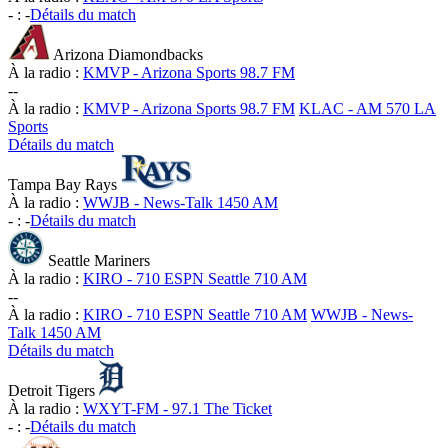
-
:
-
Détails du match
Arizona Diamondbacks
À la radio :
KMVP - Arizona Sports 98.7 FM
-
-
À la radio :
KMVP - Arizona Sports 98.7 FM
KLAC - AM 570 LA
Sports
Détails du match
Tampa Bay Rays
À la radio :
WWJB - News-Talk 1450 AM
-
:
-
Détails du match
Seattle Mariners
À la radio :
KIRO - 710 ESPN Seattle 710 AM
-
-
À la radio :
KIRO - 710 ESPN Seattle 710 AM
WWJB - News-
Talk 1450 AM
Détails du match
Detroit Tigers
À la radio :
WXYT-FM - 97.1 The Ticket
-
:
-
Détails du match