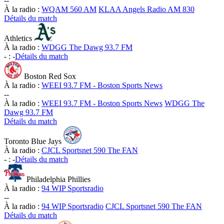
-
-
À la radio :
WQAM 560 AM
KLAA Angels Radio AM 830
Détails du match
Athletics
À la radio :
WDGG The Dawg 93.7 FM
-
:
-
Détails du match
Boston Red Sox
À la radio :
WEEI 93.7 FM - Boston Sports News
-
-
À la radio :
WEEI 93.7 FM - Boston Sports News
WDGG The
Dawg 93.7 FM
Détails du match
Toronto Blue Jays
À la radio :
CJCL Sportsnet 590 The FAN
-
:
-
Détails du match
Philadelphia Phillies
À la radio :
94 WIP Sportsradio
-
-
À la radio :
94 WIP Sportsradio
CJCL Sportsnet 590 The FAN
Détails du match