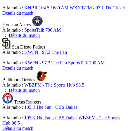
-
-
À la radio :
KNBR 104.5 / 680 AM
WXYT-FM - 97.1 The Ticket
Détails du match
Houston Astros
À la radio :
SportsTalk 790 AM
-
:
-
Détails du match
San Diego Padres
À la radio :
KWFN - 97.3 The Fan
-
-
À la radio :
KWFN - 97.3 The Fan
SportsTalk 790 AM
Détails du match
Baltimore Orioles
À la radio :
WBZFM - The Sports Hub 98.5
-
:
-
Détails du match
Texas Rangers
À la radio :
105.3 The Fan - CBS Dallas
-
-
À la radio :
105.3 The Fan - CBS Dallas
WBZFM - The Sports
Hub 98.5
Détails du match