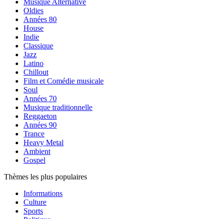
Musique Alternative
Oldies
Années 80
House
Indie
Classique
Jazz
Latino
Chillout
Film et Comédie musicale
Soul
Années 70
Musique traditionnelle
Reggaeton
Années 90
Trance
Heavy Metal
Ambient
Gospel
Thèmes les plus populaires
Informations
Culture
Sports