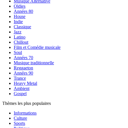
Musique Alternative
Oldies
Années 80
House
Indie
Classique
Jazz
Latino
Chillout
Film et Comédie musicale
Soul
Années 70
Musique traditionnelle
Reggaeton
Années 90
Trance
Heavy Metal
Ambient
Gospel
Thèmes les plus populaires
Informations
Culture
Sports