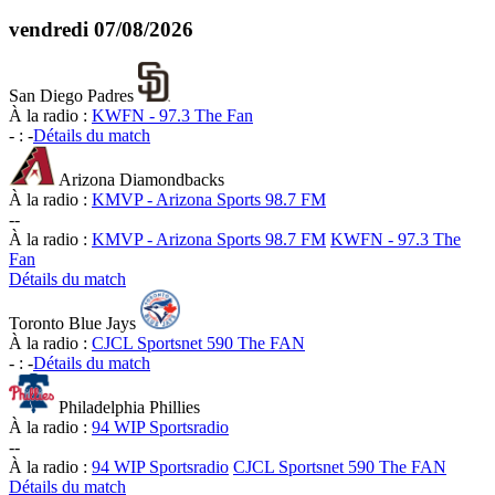
vendredi
07/08/2026
San Diego Padres
À la radio :
KWFN - 97.3 The Fan
-
:
-
Détails du match
Arizona Diamondbacks
À la radio :
KMVP - Arizona Sports 98.7 FM
-
-
À la radio :
KMVP - Arizona Sports 98.7 FM
KWFN - 97.3 The
Fan
Détails du match
Toronto Blue Jays
À la radio :
CJCL Sportsnet 590 The FAN
-
:
-
Détails du match
Philadelphia Phillies
À la radio :
94 WIP Sportsradio
-
-
À la radio :
94 WIP Sportsradio
CJCL Sportsnet 590 The FAN
Détails du match