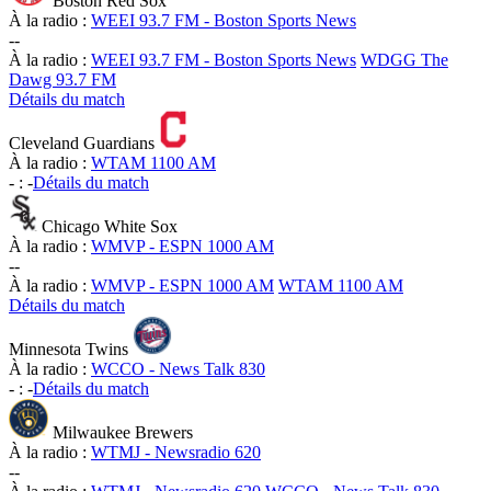
Boston Red Sox
À la radio :
WEEI 93.7 FM - Boston Sports News
-
-
À la radio :
WEEI 93.7 FM - Boston Sports News
WDGG The
Dawg 93.7 FM
Détails du match
Cleveland Guardians
À la radio :
WTAM 1100 AM
-
:
-
Détails du match
Chicago White Sox
À la radio :
WMVP - ESPN 1000 AM
-
-
À la radio :
WMVP - ESPN 1000 AM
WTAM 1100 AM
Détails du match
Minnesota Twins
À la radio :
WCCO - News Talk 830
-
:
-
Détails du match
Milwaukee Brewers
À la radio :
WTMJ - Newsradio 620
-
-