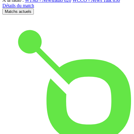
À la radio :
WTMJ - Newsradio 620
WCCO - News Talk 830
Détails du match
Matchs actuels