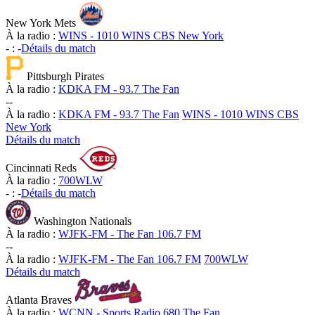
New York Mets
À la radio :
WINS - 1010 WINS CBS New York
-
:
-
Détails du match
Pittsburgh Pirates
À la radio :
KDKA FM - 93.7 The Fan
-
-
À la radio :
KDKA FM - 93.7 The Fan
WINS - 1010 WINS CBS
New York
Détails du match
Cincinnati Reds
À la radio :
700WLW
-
:
-
Détails du match
Washington Nationals
À la radio :
WJFK-FM - The Fan 106.7 FM
-
-
À la radio :
WJFK-FM - The Fan 106.7 FM
700WLW
Détails du match
Atlanta Braves
À la radio :
WCNN - Sports Radio 680 The Fan