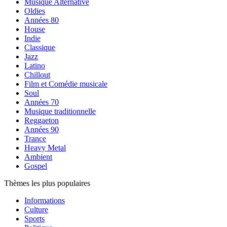
Musique Alternative
Oldies
Années 80
House
Indie
Classique
Jazz
Latino
Chillout
Film et Comédie musicale
Soul
Années 70
Musique traditionnelle
Reggaeton
Années 90
Trance
Heavy Metal
Ambient
Gospel
Thèmes les plus populaires
Informations
Culture
Sports