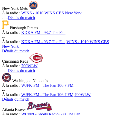
New York Mets
À la radio :
WINS - 1010 WINS CBS New York
-
:
-
Détails du match
Pittsburgh Pirates
À la radio :
KDKA FM - 93.7 The Fan
-
-
À la radio :
KDKA FM - 93.7 The Fan
WINS - 1010 WINS CBS
New York
Détails du match
Cincinnati Reds
À la radio :
700WLW
-
:
-
Détails du match
Washington Nationals
À la radio :
WJFK-FM - The Fan 106.7 FM
-
-
À la radio :
WJFK-FM - The Fan 106.7 FM
700WLW
Détails du match
Atlanta Braves
À la radio :
WCNN - Sports Radio 680 The Fan