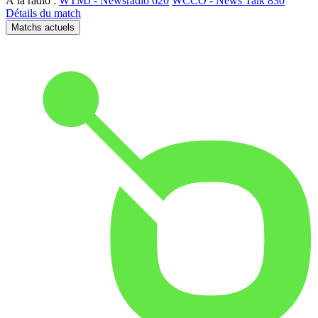
À la radio :
WTMJ - Newsradio 620
WCCO - News Talk 830
Détails du match
Matchs actuels