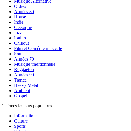
Musique Alternative
Oldies
Années 80
House
Indie
Classique
Jazz
Latino
Chillout
Film et Comédie musicale
Soul
Années 70
Musique traditionnelle
Reggaeton
Années 90
Trance
Heavy Metal
Ambient
Gospel
Thèmes les plus populaires
Informations
Culture
Sports