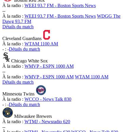
Boston Red Sox
À la radio :
WEEI 93.7 FM - Boston Sports News
-
-
À la radio :
WEEI 93.7 FM - Boston Sports News
WDGG The
Dawg 93.7 FM
Détails du match
Cleveland Guardians
À la radio :
WTAM 1100 AM
-
:
-
Détails du match
Chicago White Sox
À la radio :
WMVP - ESPN 1000 AM
-
-
À la radio :
WMVP - ESPN 1000 AM
WTAM 1100 AM
Détails du match
Minnesota Twins
À la radio :
WCCO - News Talk 830
-
:
-
Détails du match
Milwaukee Brewers
À la radio :
WTMJ - Newsradio 620
-
-