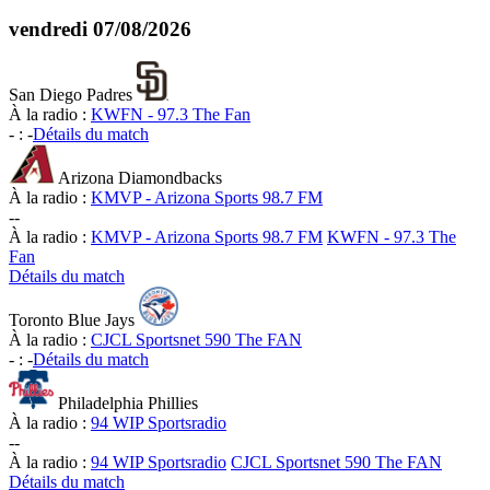
vendredi
07/08/2026
San Diego Padres
À la radio :
KWFN - 97.3 The Fan
-
:
-
Détails du match
Arizona Diamondbacks
À la radio :
KMVP - Arizona Sports 98.7 FM
-
-
À la radio :
KMVP - Arizona Sports 98.7 FM
KWFN - 97.3 The
Fan
Détails du match
Toronto Blue Jays
À la radio :
CJCL Sportsnet 590 The FAN
-
:
-
Détails du match
Philadelphia Phillies
À la radio :
94 WIP Sportsradio
-
-
À la radio :
94 WIP Sportsradio
CJCL Sportsnet 590 The FAN
Détails du match