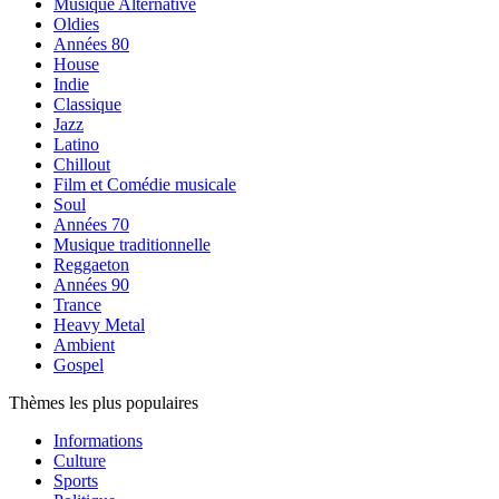
Musique Alternative
Oldies
Années 80
House
Indie
Classique
Jazz
Latino
Chillout
Film et Comédie musicale
Soul
Années 70
Musique traditionnelle
Reggaeton
Années 90
Trance
Heavy Metal
Ambient
Gospel
Thèmes les plus populaires
Informations
Culture
Sports