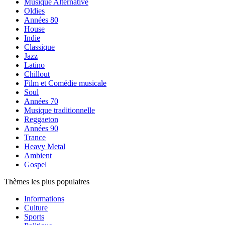
Musique Alternative
Oldies
Années 80
House
Indie
Classique
Jazz
Latino
Chillout
Film et Comédie musicale
Soul
Années 70
Musique traditionnelle
Reggaeton
Années 90
Trance
Heavy Metal
Ambient
Gospel
Thèmes les plus populaires
Informations
Culture
Sports