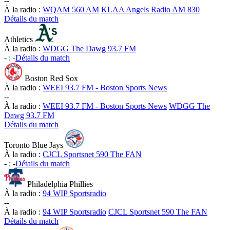
-
-
À la radio :
WQAM 560 AM
KLAA Angels Radio AM 830
Détails du match
Athletics
À la radio :
WDGG The Dawg 93.7 FM
-
:
-
Détails du match
Boston Red Sox
À la radio :
WEEI 93.7 FM - Boston Sports News
-
-
À la radio :
WEEI 93.7 FM - Boston Sports News
WDGG The
Dawg 93.7 FM
Détails du match
Toronto Blue Jays
À la radio :
CJCL Sportsnet 590 The FAN
-
:
-
Détails du match
Philadelphia Phillies
À la radio :
94 WIP Sportsradio
-
-
À la radio :
94 WIP Sportsradio
CJCL Sportsnet 590 The FAN
Détails du match