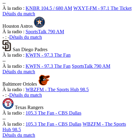
-
-
À la radio :
KNBR 104.5 / 680 AM
WXYT-FM - 97.1 The Ticket
Détails du match
Houston Astros
À la radio :
SportsTalk 790 AM
-
:
-
Détails du match
San Diego Padres
À la radio :
KWFN - 97.3 The Fan
-
-
À la radio :
KWFN - 97.3 The Fan
SportsTalk 790 AM
Détails du match
Baltimore Orioles
À la radio :
WBZFM - The Sports Hub 98.5
-
:
-
Détails du match
Texas Rangers
À la radio :
105.3 The Fan - CBS Dallas
-
-
À la radio :
105.3 The Fan - CBS Dallas
WBZFM - The Sports
Hub 98.5
Détails du match