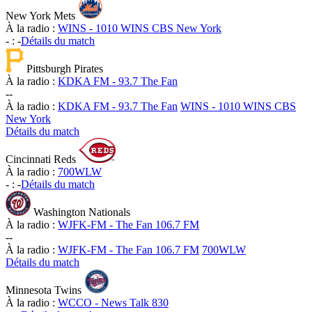
New York Mets
À la radio :
WINS - 1010 WINS CBS New York
-
:
-
Détails du match
Pittsburgh Pirates
À la radio :
KDKA FM - 93.7 The Fan
-
-
À la radio :
KDKA FM - 93.7 The Fan
WINS - 1010 WINS CBS
New York
Détails du match
Cincinnati Reds
À la radio :
700WLW
-
:
-
Détails du match
Washington Nationals
À la radio :
WJFK-FM - The Fan 106.7 FM
-
-
À la radio :
WJFK-FM - The Fan 106.7 FM
700WLW
Détails du match
Minnesota Twins
À la radio :
WCCO - News Talk 830