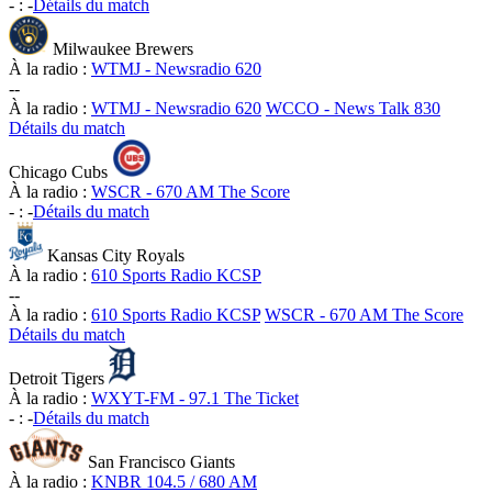
-
:
-
Détails du match
Milwaukee Brewers
À la radio :
WTMJ - Newsradio 620
-
-
À la radio :
WTMJ - Newsradio 620
WCCO - News Talk 830
Détails du match
Chicago Cubs
À la radio :
WSCR - 670 AM The Score
-
:
-
Détails du match
Kansas City Royals
À la radio :
610 Sports Radio KCSP
-
-
À la radio :
610 Sports Radio KCSP
WSCR - 670 AM The Score
Détails du match
Detroit Tigers
À la radio :
WXYT-FM - 97.1 The Ticket
-
:
-
Détails du match
San Francisco Giants
À la radio :
KNBR 104.5 / 680 AM