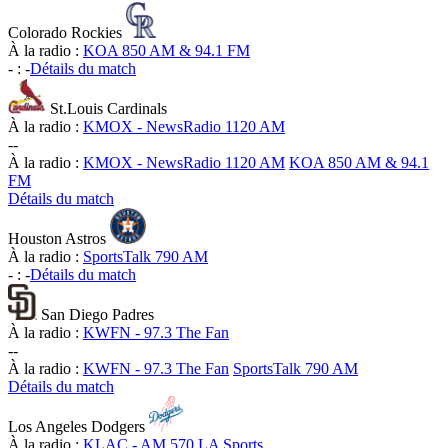
Colorado Rockies
À la radio :
KOA 850 AM & 94.1 FM
-
:
-
Détails du match
St.Louis Cardinals
À la radio :
KMOX - NewsRadio 1120 AM
-
-
À la radio :
KMOX - NewsRadio 1120 AM
KOA 850 AM & 94.1
FM
Détails du match
Houston Astros
À la radio :
SportsTalk 790 AM
-
:
-
Détails du match
San Diego Padres
À la radio :
KWFN - 97.3 The Fan
-
-
À la radio :
KWFN - 97.3 The Fan
SportsTalk 790 AM
Détails du match
Los Angeles Dodgers
À la radio :
KLAC - AM 570 LA Sports