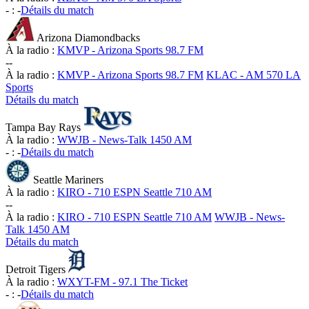
-
:
-
Détails du match
Arizona Diamondbacks
À la radio :
KMVP - Arizona Sports 98.7 FM
-
-
À la radio :
KMVP - Arizona Sports 98.7 FM
KLAC - AM 570 LA
Sports
Détails du match
Tampa Bay Rays
À la radio :
WWJB - News-Talk 1450 AM
-
:
-
Détails du match
Seattle Mariners
À la radio :
KIRO - 710 ESPN Seattle 710 AM
-
-
À la radio :
KIRO - 710 ESPN Seattle 710 AM
WWJB - News-
Talk 1450 AM
Détails du match
Detroit Tigers
À la radio :
WXYT-FM - 97.1 The Ticket
-
:
-
Détails du match