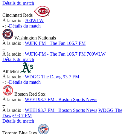
Détails du match
Cincinnati Reds
À la radio :
700WLW
-
:
-
Détails du match
Washington Nationals
À la radio :
WJFK-FM - The Fan 106.7 FM
-
-
À la radio :
WJFK-FM - The Fan 106.7 FM
700WLW
Détails du match
Athletics
À la radio :
WDGG The Dawg 93.7 FM
-
:
-
Détails du match
Boston Red Sox
À la radio :
WEEI 93.7 FM - Boston Sports News
-
-
À la radio :
WEEI 93.7 FM - Boston Sports News
WDGG The
Dawg 93.7 FM
Détails du match
Toronto Blue Jays