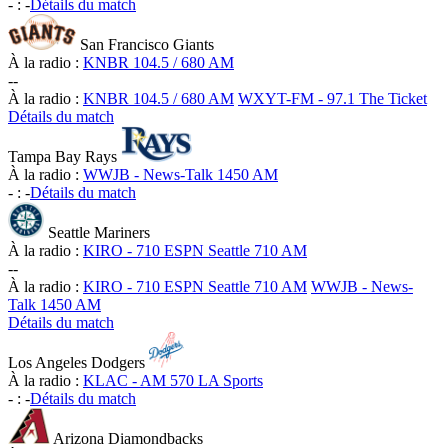
-
:
-
Détails du match
San Francisco Giants
À la radio :
KNBR 104.5 / 680 AM
-
-
À la radio :
KNBR 104.5 / 680 AM
WXYT-FM - 97.1 The Ticket
Détails du match
Tampa Bay Rays
À la radio :
WWJB - News-Talk 1450 AM
-
:
-
Détails du match
Seattle Mariners
À la radio :
KIRO - 710 ESPN Seattle 710 AM
-
-
À la radio :
KIRO - 710 ESPN Seattle 710 AM
WWJB - News-
Talk 1450 AM
Détails du match
Los Angeles Dodgers
À la radio :
KLAC - AM 570 LA Sports
-
:
-
Détails du match
Arizona Diamondbacks