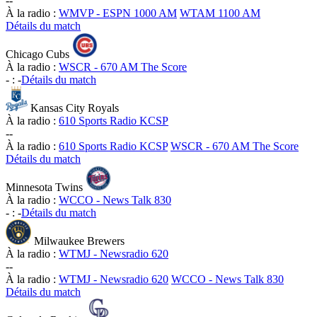
-
-
À la radio :
WMVP - ESPN 1000 AM
WTAM 1100 AM
Détails du match
Chicago Cubs
À la radio :
WSCR - 670 AM The Score
-
:
-
Détails du match
Kansas City Royals
À la radio :
610 Sports Radio KCSP
-
-
À la radio :
610 Sports Radio KCSP
WSCR - 670 AM The Score
Détails du match
Minnesota Twins
À la radio :
WCCO - News Talk 830
-
:
-
Détails du match
Milwaukee Brewers
À la radio :
WTMJ - Newsradio 620
-
-
À la radio :
WTMJ - Newsradio 620
WCCO - News Talk 830
Détails du match