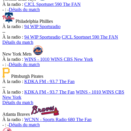
À la radio :
CJCL Sportsnet 590 The FAN
-
:
-
Détails du match
Philadelphia Phillies
À la radio :
94 WIP Sportsradio
-
-
À la radio :
94 WIP Sportsradio
CJCL Sportsnet 590 The FAN
Détails du match
New York Mets
À la radio :
WINS - 1010 WINS CBS New York
-
:
-
Détails du match
Pittsburgh Pirates
À la radio :
KDKA FM - 93.7 The Fan
-
-
À la radio :
KDKA FM - 93.7 The Fan
WINS - 1010 WINS CBS
New York
Détails du match
Atlanta Braves
À la radio :
WCNN - Sports Radio 680 The Fan
-
:
-
Détails du match