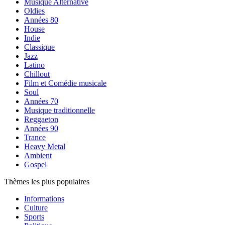
Musique Alternative
Oldies
Années 80
House
Indie
Classique
Jazz
Latino
Chillout
Film et Comédie musicale
Soul
Années 70
Musique traditionnelle
Reggaeton
Années 90
Trance
Heavy Metal
Ambient
Gospel
Thèmes les plus populaires
Informations
Culture
Sports