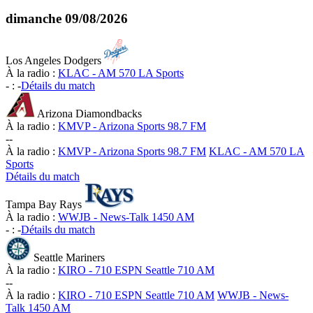
dimanche
09/08/2026
Los Angeles Dodgers
À la radio :
KLAC - AM 570 LA Sports
-
:
-
Détails du match
Arizona Diamondbacks
À la radio :
KMVP - Arizona Sports 98.7 FM
-
-
À la radio :
KMVP - Arizona Sports 98.7 FM
KLAC - AM 570 LA
Sports
Détails du match
Tampa Bay Rays
À la radio :
WWJB - News-Talk 1450 AM
-
:
-
Détails du match
Seattle Mariners
À la radio :
KIRO - 710 ESPN Seattle 710 AM
-
-
À la radio :
KIRO - 710 ESPN Seattle 710 AM
WWJB - News-
Talk 1450 AM