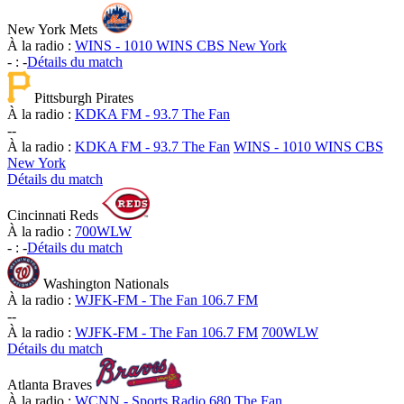
New York Mets
À la radio :
WINS - 1010 WINS CBS New York
-
:
-
Détails du match
Pittsburgh Pirates
À la radio :
KDKA FM - 93.7 The Fan
-
-
À la radio :
KDKA FM - 93.7 The Fan
WINS - 1010 WINS CBS
New York
Détails du match
Cincinnati Reds
À la radio :
700WLW
-
:
-
Détails du match
Washington Nationals
À la radio :
WJFK-FM - The Fan 106.7 FM
-
-
À la radio :
WJFK-FM - The Fan 106.7 FM
700WLW
Détails du match
Atlanta Braves
À la radio :
WCNN - Sports Radio 680 The Fan