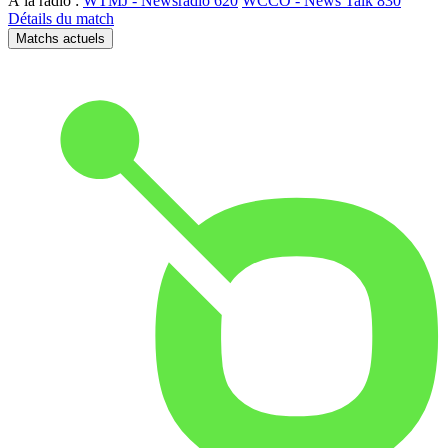
À la radio :
WTMJ - Newsradio 620
WCCO - News Talk 830
Détails du match
Matchs actuels