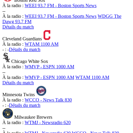
Boston Red Sox
À la radio :
WEEI 93.7 FM - Boston Sports News
-
-
À la radio :
WEEI 93.7 FM - Boston Sports News
WDGG The
Dawg 93.7 FM
Détails du match
Cleveland Guardians
À la radio :
WTAM 1100 AM
-
:
-
Détails du match
Chicago White Sox
À la radio :
WMVP - ESPN 1000 AM
-
-
À la radio :
WMVP - ESPN 1000 AM
WTAM 1100 AM
Détails du match
Minnesota Twins
À la radio :
WCCO - News Talk 830
-
:
-
Détails du match
Milwaukee Brewers
À la radio :
WTMJ - Newsradio 620
-
-