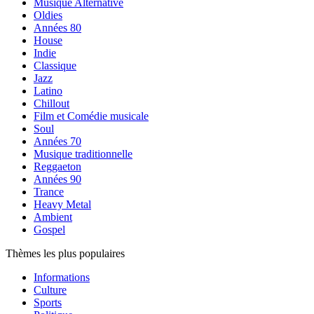
Musique Alternative
Oldies
Années 80
House
Indie
Classique
Jazz
Latino
Chillout
Film et Comédie musicale
Soul
Années 70
Musique traditionnelle
Reggaeton
Années 90
Trance
Heavy Metal
Ambient
Gospel
Thèmes les plus populaires
Informations
Culture
Sports