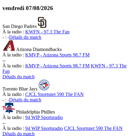
vendredi
07/08/2026
San Diego Padres
À la radio :
KWFN - 97.3 The Fan
-
:
-
Détails du match
Arizona Diamondbacks
À la radio :
KMVP - Arizona Sports 98.7 FM
-
-
À la radio :
KMVP - Arizona Sports 98.7 FM
KWFN - 97.3 The
Fan
Détails du match
Toronto Blue Jays
À la radio :
CJCL Sportsnet 590 The FAN
-
:
-
Détails du match
Philadelphia Phillies
À la radio :
94 WIP Sportsradio
-
-
À la radio :
94 WIP Sportsradio
CJCL Sportsnet 590 The FAN
Détails du match