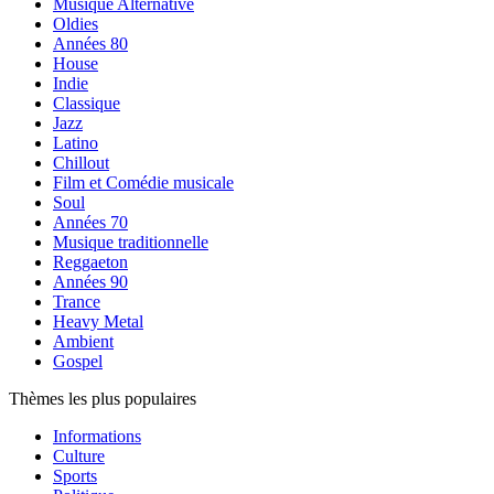
Musique Alternative
Oldies
Années 80
House
Indie
Classique
Jazz
Latino
Chillout
Film et Comédie musicale
Soul
Années 70
Musique traditionnelle
Reggaeton
Années 90
Trance
Heavy Metal
Ambient
Gospel
Thèmes les plus populaires
Informations
Culture
Sports