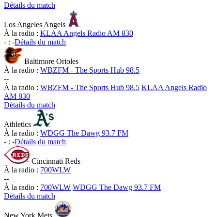
Détails du match
Los Angeles Angels
À la radio :
KLAA Angels Radio AM 830
-
:
-
Détails du match
Baltimore Orioles
À la radio :
WBZFM - The Sports Hub 98.5
-
-
À la radio :
WBZFM - The Sports Hub 98.5
KLAA Angels Radio
AM 830
Détails du match
Athletics
À la radio :
WDGG The Dawg 93.7 FM
-
:
-
Détails du match
Cincinnati Reds
À la radio :
700WLW
-
-
À la radio :
700WLW
WDGG The Dawg 93.7 FM
Détails du match
New York Mets