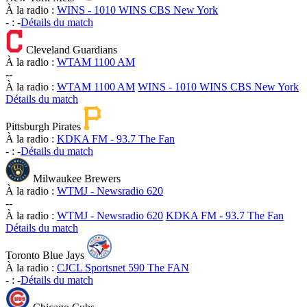
À la radio :
WINS - 1010 WINS CBS New York
-
:
-
Détails du match
Cleveland Guardians
À la radio :
WTAM 1100 AM
-
-
À la radio :
WTAM 1100 AM
WINS - 1010 WINS CBS New York
Détails du match
Pittsburgh Pirates
À la radio :
KDKA FM - 93.7 The Fan
-
:
-
Détails du match
Milwaukee Brewers
À la radio :
WTMJ - Newsradio 620
-
-
À la radio :
WTMJ - Newsradio 620
KDKA FM - 93.7 The Fan
Détails du match
Toronto Blue Jays
À la radio :
CJCL Sportsnet 590 The FAN
-
:
-
Détails du match