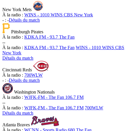
New York Mets
À la radio :
WINS - 1010 WINS CBS New York
-
:
-
Détails du match
Pittsburgh Pirates
À la radio :
KDKA FM - 93.7 The Fan
-
-
À la radio :
KDKA FM - 93.7 The Fan
WINS - 1010 WINS CBS
New York
Détails du match
Cincinnati Reds
À la radio :
700WLW
-
:
-
Détails du match
Washington Nationals
À la radio :
WJFK-FM - The Fan 106.7 FM
-
-
À la radio :
WJFK-FM - The Fan 106.7 FM
700WLW
Détails du match
Atlanta Braves
À la radio :
WCNN - Sports Radio 680 The Fan