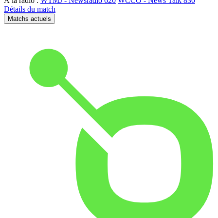
À la radio :
WTMJ - Newsradio 620
WCCO - News Talk 830
Détails du match
Matchs actuels