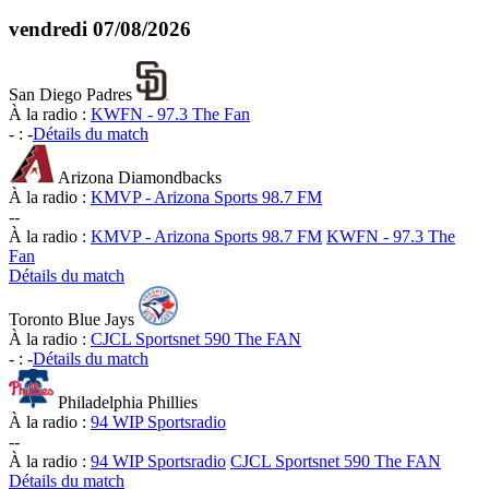
vendredi
07/08/2026
San Diego Padres
À la radio :
KWFN - 97.3 The Fan
-
:
-
Détails du match
Arizona Diamondbacks
À la radio :
KMVP - Arizona Sports 98.7 FM
-
-
À la radio :
KMVP - Arizona Sports 98.7 FM
KWFN - 97.3 The
Fan
Détails du match
Toronto Blue Jays
À la radio :
CJCL Sportsnet 590 The FAN
-
:
-
Détails du match
Philadelphia Phillies
À la radio :
94 WIP Sportsradio
-
-
À la radio :
94 WIP Sportsradio
CJCL Sportsnet 590 The FAN
Détails du match