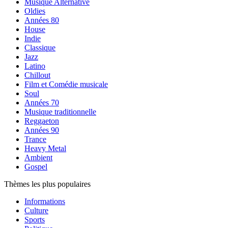
Musique Alternative
Oldies
Années 80
House
Indie
Classique
Jazz
Latino
Chillout
Film et Comédie musicale
Soul
Années 70
Musique traditionnelle
Reggaeton
Années 90
Trance
Heavy Metal
Ambient
Gospel
Thèmes les plus populaires
Informations
Culture
Sports