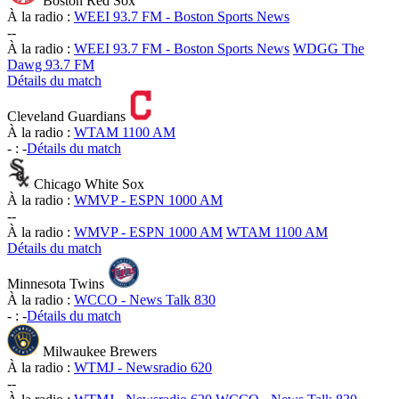
Boston Red Sox
À la radio :
WEEI 93.7 FM - Boston Sports News
-
-
À la radio :
WEEI 93.7 FM - Boston Sports News
WDGG The
Dawg 93.7 FM
Détails du match
Cleveland Guardians
À la radio :
WTAM 1100 AM
-
:
-
Détails du match
Chicago White Sox
À la radio :
WMVP - ESPN 1000 AM
-
-
À la radio :
WMVP - ESPN 1000 AM
WTAM 1100 AM
Détails du match
Minnesota Twins
À la radio :
WCCO - News Talk 830
-
:
-
Détails du match
Milwaukee Brewers
À la radio :
WTMJ - Newsradio 620
-
-