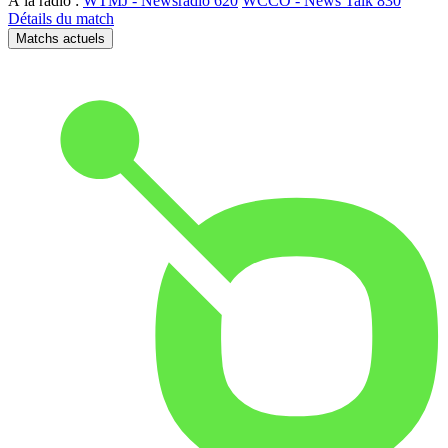
À la radio :
WTMJ - Newsradio 620
WCCO - News Talk 830
Détails du match
Matchs actuels