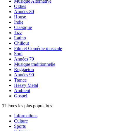
Musique Alternative
Oldies
Années 80
House
Indie
Classique
Jazz
Latino
Chillout
Film et Comédie musicale
Soul
Années 70
Musique traditionnelle
Reggaeton
Années 90
Trance
Heavy Metal
Ambient
Gospel
Thèmes les plus populaires
Informations
Culture
Sports