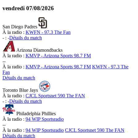
vendredi
07/08/2026
San Diego Padres
À la radio :
KWFN - 97.3 The Fan
-
:
-
Détails du match
Arizona Diamondbacks
À la radio :
KMVP - Arizona Sports 98.7 FM
-
-
À la radio :
KMVP - Arizona Sports 98.7 FM
KWFN - 97.3 The
Fan
Détails du match
Toronto Blue Jays
À la radio :
CJCL Sportsnet 590 The FAN
-
:
-
Détails du match
Philadelphia Phillies
À la radio :
94 WIP Sportsradio
-
-
À la radio :
94 WIP Sportsradio
CJCL Sportsnet 590 The FAN
Détails du match