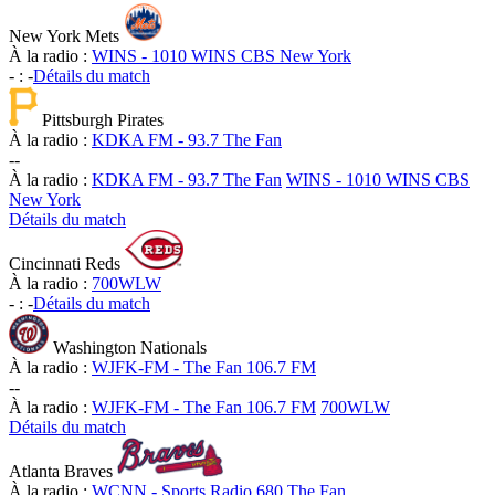
New York Mets
À la radio :
WINS - 1010 WINS CBS New York
-
:
-
Détails du match
Pittsburgh Pirates
À la radio :
KDKA FM - 93.7 The Fan
-
-
À la radio :
KDKA FM - 93.7 The Fan
WINS - 1010 WINS CBS
New York
Détails du match
Cincinnati Reds
À la radio :
700WLW
-
:
-
Détails du match
Washington Nationals
À la radio :
WJFK-FM - The Fan 106.7 FM
-
-
À la radio :
WJFK-FM - The Fan 106.7 FM
700WLW
Détails du match
Atlanta Braves
À la radio :
WCNN - Sports Radio 680 The Fan