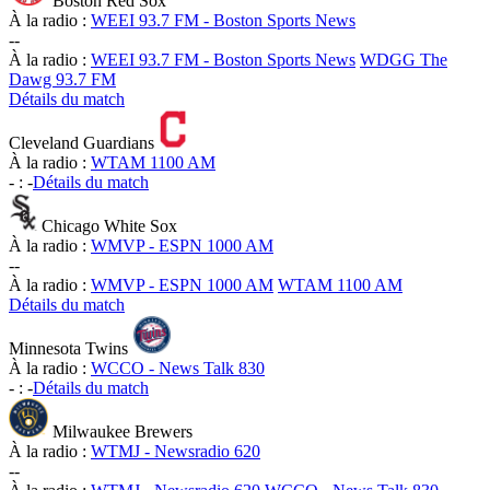
Boston Red Sox
À la radio :
WEEI 93.7 FM - Boston Sports News
-
-
À la radio :
WEEI 93.7 FM - Boston Sports News
WDGG The
Dawg 93.7 FM
Détails du match
Cleveland Guardians
À la radio :
WTAM 1100 AM
-
:
-
Détails du match
Chicago White Sox
À la radio :
WMVP - ESPN 1000 AM
-
-
À la radio :
WMVP - ESPN 1000 AM
WTAM 1100 AM
Détails du match
Minnesota Twins
À la radio :
WCCO - News Talk 830
-
:
-
Détails du match
Milwaukee Brewers
À la radio :
WTMJ - Newsradio 620
-
-