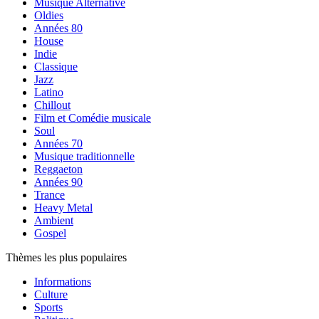
Musique Alternative
Oldies
Années 80
House
Indie
Classique
Jazz
Latino
Chillout
Film et Comédie musicale
Soul
Années 70
Musique traditionnelle
Reggaeton
Années 90
Trance
Heavy Metal
Ambient
Gospel
Thèmes les plus populaires
Informations
Culture
Sports